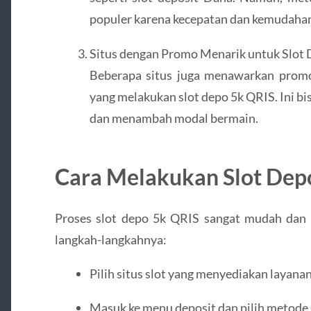
populer karena kecepatan dan kemudaha
Situs dengan Promo Menarik untuk Slot
Beberapa situs juga menawarkan promo
yang melakukan slot depo 5k QRIS. Ini 
dan menambah modal bermain.
Cara Melakukan Slot Depo
Proses slot depo 5k QRIS sangat mudah dan
langkah-langkahnya:
Pilih situs slot yang menyediakan layanan
Masuk ke menu deposit dan pilih metode