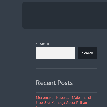
SEARCH
Search
Recent Posts
Menemukan Keseruan Maksimal di
Situs Slot Kamboja Gacor Pilihan