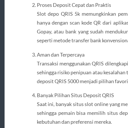
Proses Deposit Cepat dan Praktis
Slot depo QRIS 5k memungkinkan pemai
hanya dengan scan kode QR dari aplikas
Gopay, atau bank yang sudah mendukun
seperti metode transfer bank konvensiona
Aman dan Terpercaya
Transaksi menggunakan QRIS dilengkapi
sehingga risiko penipuan atau kesalahan t
deposit QRIS 5000 menjadi pilihan favori
Banyak Pilihan Situs Deposit QRIS
Saat ini, banyak situs slot online yang m
sehingga pemain bisa memilih situs dep
kebutuhan dan preferensi mereka.