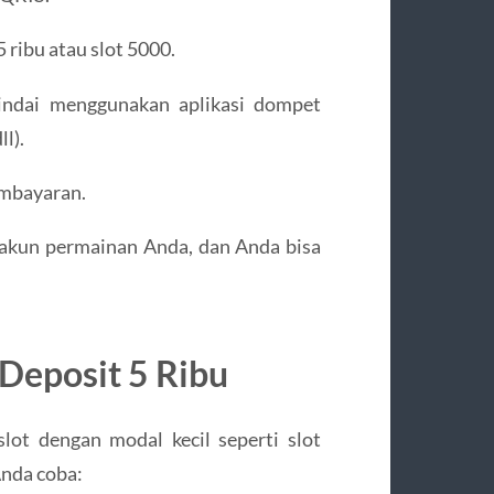
 ribu atau slot 5000.
ndai menggunakan aplikasi dompet
l).
embayaran.
 akun permainan Anda, dan Anda bisa
 Deposit 5 Ribu
ot dengan modal kecil seperti slot
Anda coba: