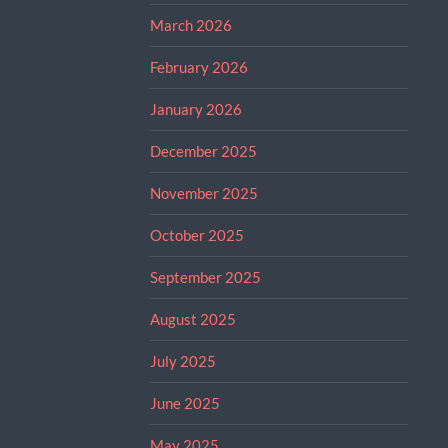
March 2026
February 2026
January 2026
December 2025
November 2025
October 2025
September 2025
August 2025
July 2025
June 2025
May 2025