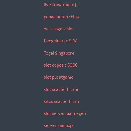
live draw kamboja
pengeluaran china
data togel china
Pengeluaran SDY
Togel Singapore
slot deposit 5000
slot pusatgame
slot scatter hitam
situs scatter hitam
slot server luar negeri
server kamboja