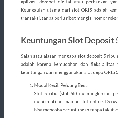
aplikasi dompet digital atau perbankan ya
Keunggulan utama dari slot QRIS adalah ke
transaksi, tanpa perlu ribet mengisi nomor rek
Keuntungan Slot Deposit 
Salah satu alasan mengapa slot deposit 5 rib
adalah karena kemudahan dan fleksibilitas
keuntungan dari menggunakan slot depo QRIS 5
Modal Kecil, Peluang Besar
Slot 5 ribu (slot 5k) memungkinkan pe
menikmati permainan slot online. Dengan
bisa mencoba peruntungan tanpa takut k