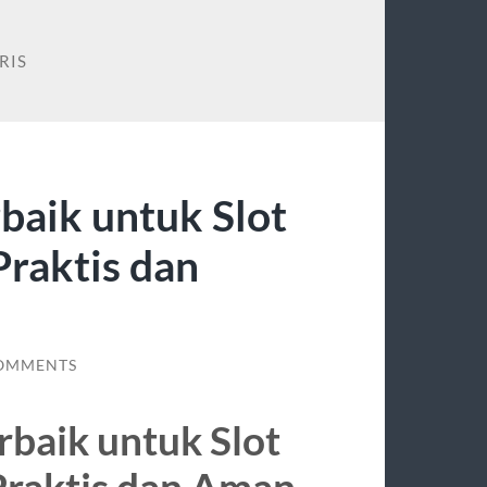
RIS
rbaik untuk Slot
Praktis dan
OMMENTS
erbaik untuk Slot
Praktis dan Aman