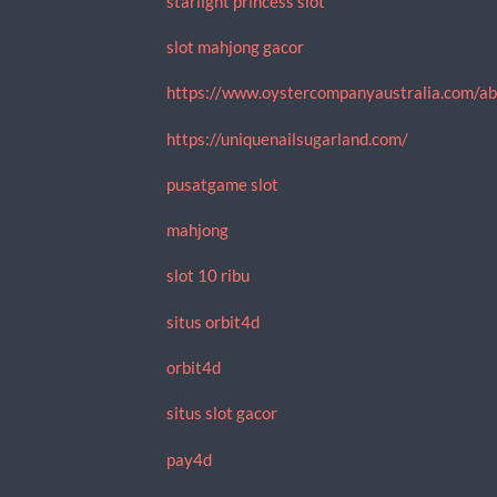
starlight princess slot
slot mahjong gacor
https://www.oystercompanyaustralia.com/ab
https://uniquenailsugarland.com/
pusatgame slot
mahjong
slot 10 ribu
situs orbit4d
orbit4d
situs slot gacor
pay4d