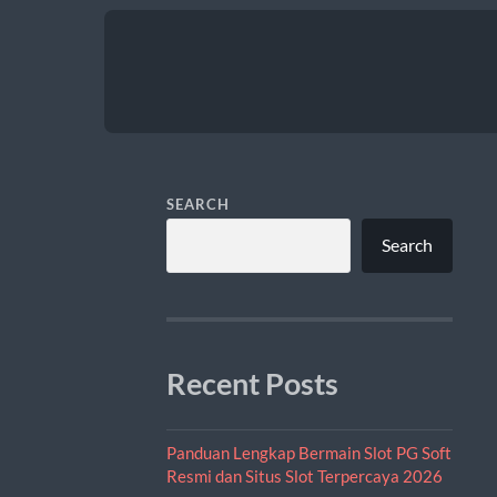
SEARCH
Search
Recent Posts
Panduan Lengkap Bermain Slot PG Soft
Resmi dan Situs Slot Terpercaya 2026