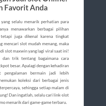
 Favorit Anda
yang selalu menarik perhatian para
hanya menawarkan berbagai pilihan
tetapi juga dikenal karena tingkat
ng mencari slot mudah menang, maka
 slot maxwin yang lagi viral saat ini!
 dan trik tentang bagaimana cara
kpot besar. Apalagi dengan kehadiran
t pengalaman bermain jadi lebih
emukan koleksi dari berbagai jenis
 terpercaya, sehingga setiap malam di
ng! Dan ingatlah, selalu cari link-slot
romo menarik dari game-game terbaru.