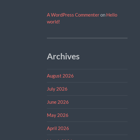
A WordPress Commenter
on
Hello
world!
Archives
August 2026
July 2026
June 2026
May 2026
April 2026