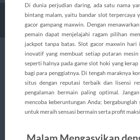
Di dunia perjudian daring, ada satu nama yan
bintang malam, yaitu bandar slot terpercaya
gacor gampang maxwin. Dengan menawarkan daf
pemain dapat menjelajahi ragam pilihan me
jackpot tanpa batas. Slot gacor maxwin hari 
inovatif yang membuat setiap putaran mesin
seperti halnya pada game slot hoki yang ker
bagi para penggiatnya. Di tengah maraknya komp
situs dengan reputasi terbaik dan lisensi
pengalaman bermain paling optimal. Janga
mencoba keberuntungan Anda; bergabunglah se
untuk meraih sensasi bermain serta profit maks
Malam Mengasyikan denga