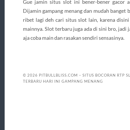
Gue jamin situs slot ini bener-bener gacor a
Dijamin gampang menang dan mudah banget bua
ribet lagi deh cari situs slot lain, karena dis
mainnya. Slot terbaru juga ada di sini bro, jad
aja coba main dan rasakan sendiri sensasinya.
© 2026
PITBULLBLISS.COM – SITUS BOCORAN RTP 
TERBARU HARI INI GAMPANG MENANG