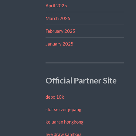
April 2025
March 2025
February 2025
January 2025
Official Partner Site
depo 10k
slot server jepang
keluaran hongkong
live draw kamboja