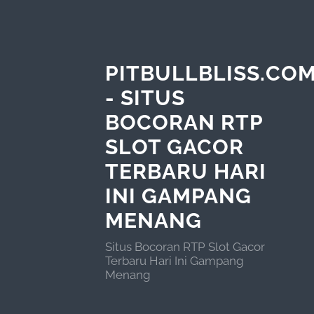
PITBULLBLISS.CO
- SITUS
BOCORAN RTP
SLOT GACOR
TERBARU HARI
INI GAMPANG
MENANG
Situs Bocoran RTP Slot Gacor
Terbaru Hari Ini Gampang
Menang