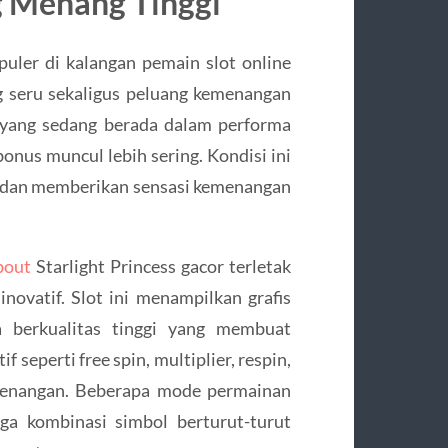
g Menang Tinggi
opuler di kalangan pemain slot online
 seru sekaligus peluang kemenangan
 yang sedang berada dalam performa
 bonus muncul lebih sering. Kondisi ini
 dan memberikan sensasi kemenangan
bout
Starlight Princess gacor terletak
novatif. Slot ini menampilkan grafis
a berkualitas tinggi yang membuat
f seperti free spin, multiplier, respin,
menangan. Beberapa mode permainan
ga kombinasi simbol berturut-turut