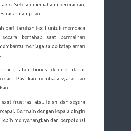
 saldo. Setelah memahami permainan,
 sesuai kemampuan.
lah dari taruhan kecil untuk membaca
n secara bertahap saat permainan
 membantu menjaga saldo tetap aman
.
shback, atau bonus deposit dapat
rmain. Pastikan membaca syarat dan
kan.
saat frustrasi atau lelah, dan segera
rcapai. Bermain dengan kepala dingin
 lebih menyenangkan dan berpotensi