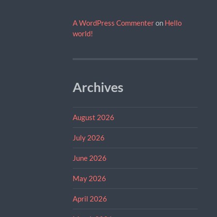
A WordPress Commenter
on
Hello
world!
Archives
August 2026
July 2026
June 2026
May 2026
April 2026