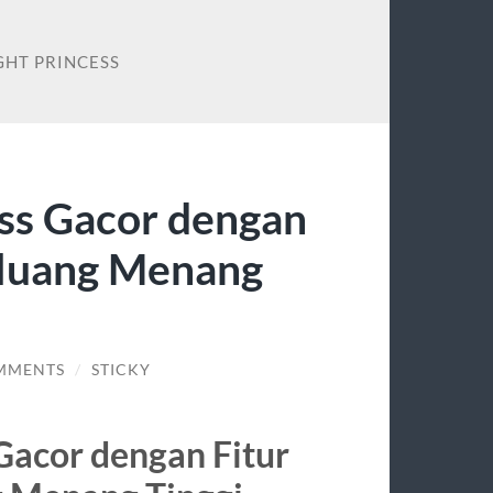
GHT PRINCESS
ess Gacor dengan
eluang Menang
MMENTS
/
STICKY
 Gacor dengan Fitur