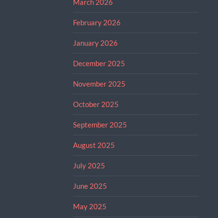
March 2026
February 2026
January 2026
December 2025
November 2025
October 2025
September 2025
August 2025
July 2025
June 2025
May 2025