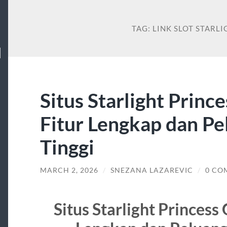
TAG:
LINK SLOT STARLI
M
Situs Starlight Princ
Fitur Lengkap dan P
Tinggi
MARCH 2, 2026
/
SNEZANA LAZAREVIC
/
0 CO
Situs Starlight Princess