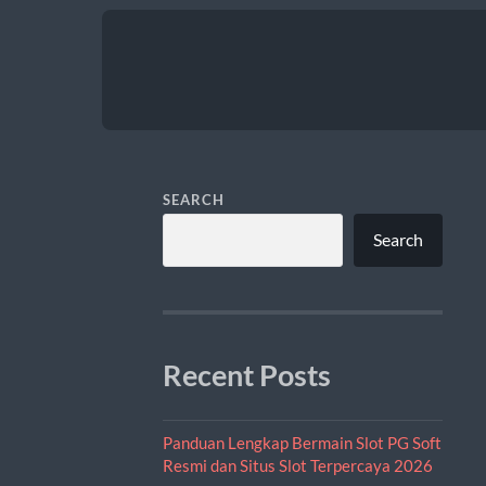
SEARCH
Search
Recent Posts
Panduan Lengkap Bermain Slot PG Soft
Resmi dan Situs Slot Terpercaya 2026