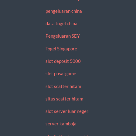
pengeluaran china
data togel china
Pengeluaran SDY
Togel Singapore
slot deposit 5000
slot pusatgame
slot scatter hitam
situs scatter hitam
slot server luar negeri
server kamboja