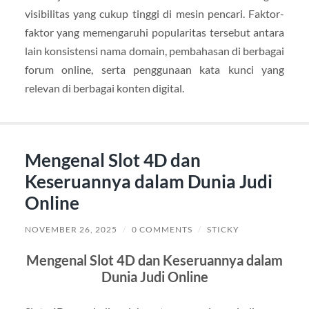
visibilitas yang cukup tinggi di mesin pencari. Faktor-
faktor yang memengaruhi popularitas tersebut antara
lain konsistensi nama domain, pembahasan di berbagai
forum online, serta penggunaan kata kunci yang
relevan di berbagai konten digital.
Mengenal Slot 4D dan
Keseruannya dalam Dunia Judi
Online
NOVEMBER 26, 2025
/
0 COMMENTS
/
STICKY
Mengenal Slot 4D dan Keseruannya dalam
Dunia Judi Online