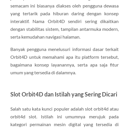
semacam ini biasanya diakses oleh pengguna dewasa
yang tertarik pada hiburan daring dengan konsep
interaktif. Nama Orbit4D sendiri sering dikaitkan
dengan stabilitas sistem, tampilan antarmuka modern,
serta kemudahan navigasi halaman.
Banyak pengguna menelusuri informasi dasar terkait
Orbit4D untuk memahami apa itu platform tersebut,
bagaimana konsep layanannya, serta apa saja fitur
umum yang tersedia di dalamnya.
Slot Orbit4D dan Istilah yang Sering Dicari
Salah satu kata kunci populer adalah slot orbit4d atau
orbit4d slot. Istilah ini umumnya merujuk pada
kategori permainan mesin digital yang tersedia di