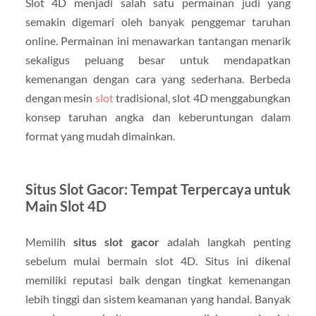
Slot 4D menjadi salah satu permainan judi yang
semakin digemari oleh banyak penggemar taruhan
online. Permainan ini menawarkan tantangan menarik
sekaligus peluang besar untuk mendapatkan
kemenangan dengan cara yang sederhana. Berbeda
dengan mesin
slot
tradisional, slot 4D menggabungkan
konsep taruhan angka dan keberuntungan dalam
format yang mudah dimainkan.
Situs Slot Gacor: Tempat Terpercaya untuk
Main Slot 4D
Memilih
situs slot gacor
adalah langkah penting
sebelum mulai bermain slot 4D. Situs ini dikenal
memiliki reputasi baik dengan tingkat kemenangan
lebih tinggi dan sistem keamanan yang handal. Banyak