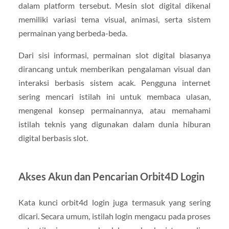
dalam platform tersebut. Mesin slot digital dikenal
memiliki variasi tema visual, animasi, serta sistem
permainan yang berbeda-beda.
Dari sisi informasi, permainan slot digital biasanya
dirancang untuk memberikan pengalaman visual dan
interaksi berbasis sistem acak. Pengguna internet
sering mencari istilah ini untuk membaca ulasan,
mengenal konsep permainannya, atau memahami
istilah teknis yang digunakan dalam dunia hiburan
digital berbasis slot.
Akses Akun dan Pencarian Orbit4D Login
Kata kunci orbit4d login juga termasuk yang sering
dicari. Secara umum, istilah login mengacu pada proses