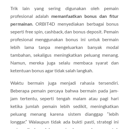
Trik lain yang sering digunakan oleh pemain
profesional adalah
memanfaatkan bonus dan fitur
permainan
. ORBIT4D menyediakan berbagai bonus
seperti free spin, cashback, dan bonus deposit. Pemain
profesional menggunakan bonus ini untuk bermain
lebih lama tanpa mengeluarkan banyak modal
tambahan, sekaligus meningkatkan peluang menang.
Namun, mereka juga selalu membaca syarat dan
ketentuan bonus agar tidak salah langkah.
Waktu bermain juga menjadi rahasia tersendiri.
Beberapa pemain percaya bahwa bermain pada jam-
jam tertentu, seperti tengah malam atau pagi hari
ketika jumlah pemain lebih sedikit, meningkatkan
peluang menang karena sistem dianggap “lebih
longgar.” Walaupun tidak ada bukti pasti, strategi ini