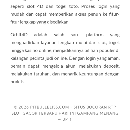
seperti slot 4D dan togel toto. Proses login yang
mudah dan cepat memberikan akses penuh ke fitur-
fitur lengkap yang disediakan.
Orbit4D adalah salah satu platform yang
menghadirkan layanan lengkap mulai dari slot, togel,
hingga kasino online, menjadikannya pilihan populer di
kalangan pecinta judi online. Dengan login yang aman,
pemain dapat mengelola akun, melakukan deposit,
melakukan taruhan, dan menarik keuntungan dengan
praktis.
© 2026
PITBULLBLISS.COM – SITUS BOCORAN RTP
SLOT GACOR TERBARU HARI INI GAMPANG MENANG
—
UP ↑