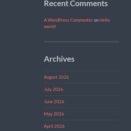
Recent Comments
A WordPress Commenter
on
Hello
world!
Archives
August 2026
July 2026
June 2026
May 2026
April 2026