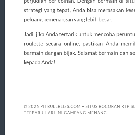
perjudian berlebihan. Dengan bermain di situ
strategi yang tepat, Anda bisa merasakan kes
peluang kemenangan yang lebih besar.
Jadi, jika Anda tertarik untuk mencoba perun
roulette secara online, pastikan Anda memil
bermain dengan bijak. Selamat bermain dan s
kepada Anda!
© 2026
PITBULLBLISS.COM – SITUS BOCORAN RTP 
TERBARU HARI INI GAMPANG MENANG