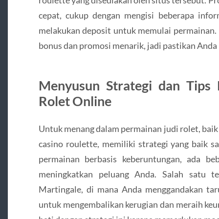
cepat, cukup dengan mengisi beberapa inform
melakukan deposit untuk memulai permainan. 
bonus dan promosi menarik, jadi pastikan And
Menyusun Strategi dan Tips 
Rolet Online
Untuk menang dalam permainan judi rolet, baik it
casino roulette, memiliki strategi yang baik 
permainan berbasis keberuntungan, ada be
meningkatkan peluang Anda. Salah satu te
Martingale, di mana Anda menggandakan taruh
untuk mengembalikan kerugian dan meraih keu