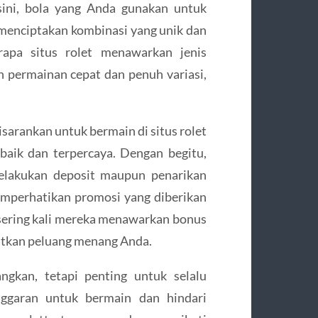
sini, bola yang Anda gunakan untuk
, menciptakan kombinasi yang unik dan
apa situs rolet menawarkan jenis
n permainan cepat dan penuh variasi,
isarankan untuk bermain di situs rolet
 baik dan terpercaya. Dengan begitu,
lakukan deposit maupun penarikan
emperhatikan promosi yang diberikan
a sering kali mereka menawarkan bonus
atkan peluang menang Anda.
gkan, tetapi penting untuk selalu
nggaran untuk bermain dan hindari