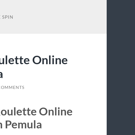
 SPIN
lette Online
a
COMMENTS
oulette Online
n Pemula