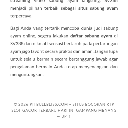
streaming video sabung ayam langsung, SV388
menjadi pilihan terbaik sebagai
situs sabung ayam
terpercaya.
Bagi Anda yang tertarik mencoba dunia judi sabung
ayam online, segera lakukan
daftar sabung ayam
di
SV388 dan nikmati sensasi bertaruh pada pertarungan
ayam jago favorit secara praktis dan aman. Jangan lupa
untuk selalu bermain secara bertanggung jawab agar
pengalaman bermain Anda tetap menyenangkan dan
menguntungkan.
© 2026
PITBULLBLISS.COM – SITUS BOCORAN RTP
SLOT GACOR TERBARU HARI INI GAMPANG MENANG
—
UP ↑