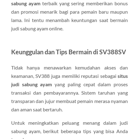
sabung ayam
terbaik yang sering memberikan bonus
dan promosi menarik bagi para pemain baru maupun
lama. Ini tentu menambah keuntungan saat bermain
judi sabung ayam online.
Keunggulan dan Tips Bermain di SV388SV
Tidak hanya menawarkan kemudahan akses dan
keamanan, SV388 juga memiliki reputasi sebagai
situs
judi sabung ayam
yang paling cepat dalam proses
transaksi dan pembayarannya. Sistem taruhan yang
transparan dan jujur membuat pemain merasa nyaman
dan aman saat bertaruh.
Untuk meningkatkan peluang menang dalam judi
sabung ayam, berikut beberapa tips yang bisa Anda