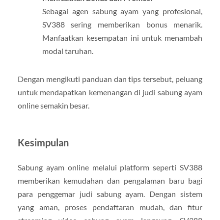
Sebagai agen sabung ayam yang profesional,
SV388 sering memberikan bonus menarik.
Manfaatkan kesempatan ini untuk menambah
modal taruhan.
Dengan mengikuti panduan dan tips tersebut, peluang
untuk mendapatkan kemenangan di judi sabung ayam
online semakin besar.
Kesimpulan
Sabung ayam online melalui platform seperti SV388
memberikan kemudahan dan pengalaman baru bagi
para penggemar judi sabung ayam. Dengan sistem
yang aman, proses pendaftaran mudah, dan fitur