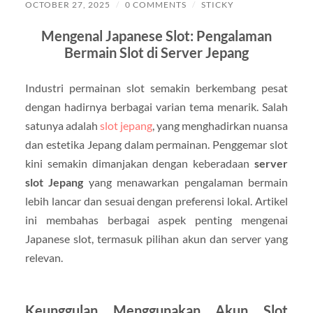
OCTOBER 27, 2025
/
0 COMMENTS
/
STICKY
Mengenal Japanese Slot: Pengalaman
Bermain Slot di Server Jepang
Industri permainan slot semakin berkembang pesat
dengan hadirnya berbagai varian tema menarik. Salah
satunya adalah
slot jepang
, yang menghadirkan nuansa
dan estetika Jepang dalam permainan. Penggemar slot
kini semakin dimanjakan dengan keberadaan
server
slot Jepang
yang menawarkan pengalaman bermain
lebih lancar dan sesuai dengan preferensi lokal. Artikel
ini membahas berbagai aspek penting mengenai
Japanese slot, termasuk pilihan akun dan server yang
relevan.
Keunggulan Menggunakan Akun Slot