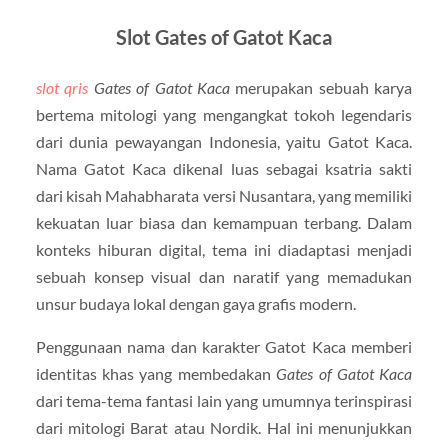
Slot Gates of Gatot Kaca
slot qris
Gates of Gatot Kaca
merupakan sebuah karya
bertema mitologi yang mengangkat tokoh legendaris
dari dunia pewayangan Indonesia, yaitu Gatot Kaca.
Nama Gatot Kaca dikenal luas sebagai ksatria sakti
dari kisah Mahabharata versi Nusantara, yang memiliki
kekuatan luar biasa dan kemampuan terbang. Dalam
konteks hiburan digital, tema ini diadaptasi menjadi
sebuah konsep visual dan naratif yang memadukan
unsur budaya lokal dengan gaya grafis modern.
Penggunaan nama dan karakter Gatot Kaca memberi
identitas khas yang membedakan
Gates of Gatot Kaca
dari tema-tema fantasi lain yang umumnya terinspirasi
dari mitologi Barat atau Nordik. Hal ini menunjukkan