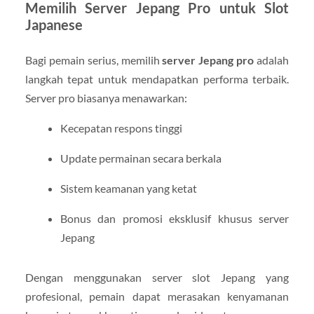
Memilih Server Jepang Pro untuk Slot
Japanese
Bagi pemain serius, memilih
server Jepang pro
adalah
langkah tepat untuk mendapatkan performa terbaik.
Server pro biasanya menawarkan:
Kecepatan respons tinggi
Update permainan secara berkala
Sistem keamanan yang ketat
Bonus dan promosi eksklusif khusus server
Jepang
Dengan menggunakan server slot Jepang yang
profesional, pemain dapat merasakan kenyamanan