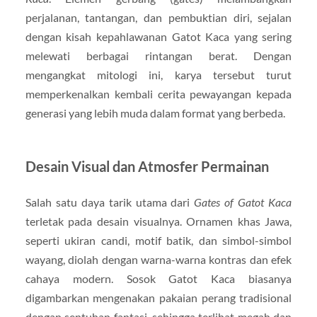
perjalanan, tantangan, dan pembuktian diri, sejalan
dengan kisah kepahlawanan Gatot Kaca yang sering
melewati berbagai rintangan berat. Dengan
mengangkat mitologi ini, karya tersebut turut
memperkenalkan kembali cerita pewayangan kepada
generasi yang lebih muda dalam format yang berbeda.
Desain Visual dan Atmosfer Permainan
Salah satu daya tarik utama dari
Gates of Gatot Kaca
terletak pada desain visualnya. Ornamen khas Jawa,
seperti ukiran candi, motif batik, dan simbol-simbol
wayang, diolah dengan warna-warna kontras dan efek
cahaya modern. Sosok Gatot Kaca biasanya
digambarkan mengenakan pakaian perang tradisional
dengan sentuhan fantasi, sehingga terlihat megah dan