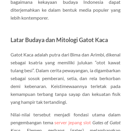
bagaimana kekayaan budaya Indonesia dapat
diterjemahkan ke dalam bentuk media populer yang
lebih kontemporer.
Latar Budaya dan Mitologi Gatot Kaca
Gatot Kaca adalah putra dari Bima dan Arimbi, dikenal
sebagai ksatria yang memiliki julukan “otot kawat
tulang besi”. Dalam cerita pewayangan, ia digambarkan
sebagai sosok pemberani, setia, dan rela berkorban
demi kebenaran. Keistimewaannya terletak pada
kemampuan terbang tanpa sayap dan kekuatan fisik
yang hampir tak tertandingi.
Nilai-nilai tersebut menjadi fondasi utama dalam
pengembangan tema
server jepang slot
Gates of Gatot
Kaca
. Elemen gerbang (gates) melambangkan