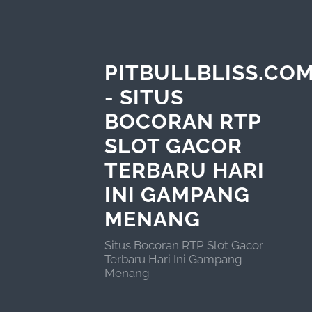
PITBULLBLISS.CO
- SITUS
BOCORAN RTP
SLOT GACOR
TERBARU HARI
INI GAMPANG
MENANG
Situs Bocoran RTP Slot Gacor
Terbaru Hari Ini Gampang
Menang