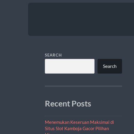
SEARCH
Search
Recent Posts
Menemukan Keseruan Maksimal di
Situs Slot Kamboja Gacor Pilihan