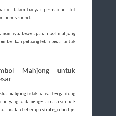
unakan dalam banyak permainan slot
au bonus round.
a umumnya, beberapa simbol mahjong
memberikan peluang lebih besar untuk
mbol Mahjong untuk
sar
slot mahjong
tidak hanya bergantung
man yang baik mengenai cara simbol-
ikut adalah beberapa
strategi dan tips