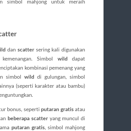
n simbol mahjong untuk meraih
catter
ild
dan
scatter
sering kali digunakan
g kemenangan. Simbol
wild
dapat
enciptakan kombinasi pemenang yang
kan simbol
wild
di gulungan, simbol
innya (seperti karakter atau bambu)
menguntungkan.
ur bonus, seperti
putaran gratis
atau
kan
beberapa scatter
yang muncul di
elama
putaran gratis
, simbol mahjong