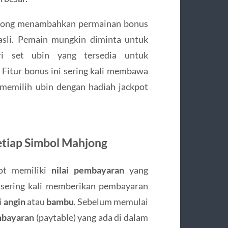
hjong menambahkan permainan bonus
 asli. Pemain mungkin diminta untuk
ri set ubin yang tersedia untuk
Fitur bonus ini sering kali membawa
memilih ubin dengan hadiah jackpot
tiap Simbol Mahjong
ot memiliki
nilai pembayaran
yang
sering kali memberikan pembayaran
i
angin
atau
bambu
. Sebelum memulai
mbayaran
(paytable) yang ada di dalam