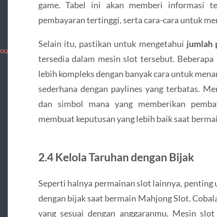
game. Tabel ini akan memberi informasi 
pembayaran tertinggi, serta cara-cara untuk mem
Selain itu, pastikan untuk mengetahui
jumlah 
out
tersedia dalam mesin slot tersebut. Beberapa
lebih kompleks dengan banyak cara untuk menan
sederhana dengan paylines yang terbatas. Me
dan simbol mana yang memberikan pembay
membuat keputusan yang lebih baik saat bermai
2.4
Kelola Taruhan dengan Bijak
Seperti halnya permainan slot lainnya, pentin
dengan bijak saat bermain Mahjong Slot. Coba
yang sesuai dengan anggaranmu. Mesin slot