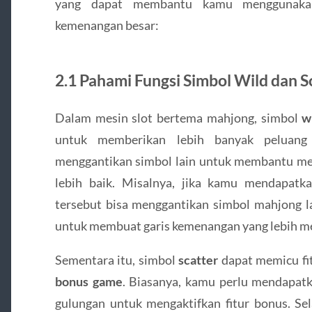
yang dapat membantu kamu menggunaka
kemenangan besar:
2.1
Pahami Fungsi Simbol Wild dan S
Dalam mesin slot bertema mahjong, simbol
w
untuk memberikan lebih banyak peluan
menggantikan simbol lain untuk membantu m
lebih baik. Misalnya, jika kamu mendapat
tersebut bisa menggantikan simbol mahjong la
untuk membuat garis kemenangan yang lebih 
Sementara itu, simbol
scatter
dapat memicu fit
bonus game
. Biasanya, kamu perlu mendapat
gulungan untuk mengaktifkan fitur bonus. S