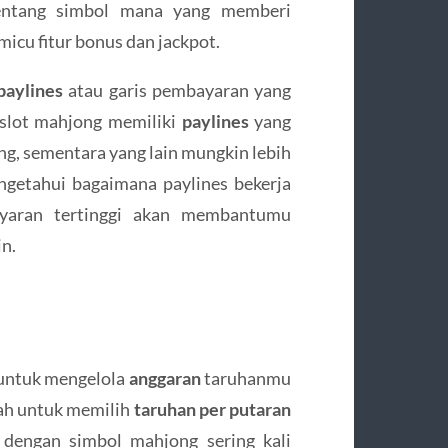
tentang simbol mana yang memberi
icu fitur bonus dan jackpot.
paylines
atau garis pembayaran yang
 slot mahjong memiliki
paylines
yang
g, sementara yang lain mungkin lebih
ngetahui bagaimana paylines bekerja
aran tertinggi akan membantumu
n.
g untuk mengelola
anggaran
taruhanmu
lah untuk memilih
taruhan per putaran
 dengan simbol mahjong sering kali