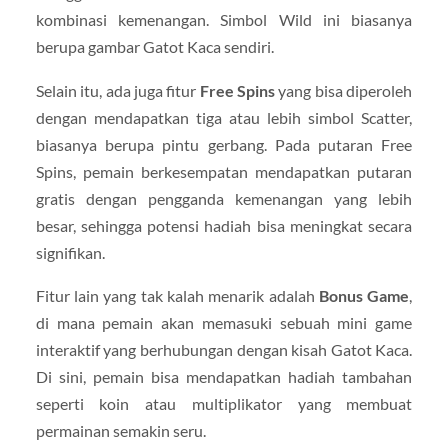
kombinasi kemenangan. Simbol Wild ini biasanya
berupa gambar Gatot Kaca sendiri.
Selain itu, ada juga fitur
Free Spins
yang bisa diperoleh
dengan mendapatkan tiga atau lebih simbol Scatter,
biasanya berupa pintu gerbang. Pada putaran Free
Spins, pemain berkesempatan mendapatkan putaran
gratis dengan pengganda kemenangan yang lebih
besar, sehingga potensi hadiah bisa meningkat secara
signifikan.
Fitur lain yang tak kalah menarik adalah
Bonus Game
,
di mana pemain akan memasuki sebuah mini game
interaktif yang berhubungan dengan kisah Gatot Kaca.
Di sini, pemain bisa mendapatkan hadiah tambahan
seperti koin atau multiplikator yang membuat
permainan semakin seru.