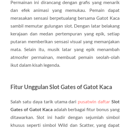
Permainan ini dirancang dengan grafis yang menarik
dan efek animasi yang memukau. Pemain dapat
merasakan sensasi berpetualang bersama Gatot Kaca
sambil memutar gulungan slot. Dengan latar belakang
kerajaan dan medan pertempuran yang epik, setiap
putaran memberikan sensasi visual yang memanjakan
mata. Selain itu, musik latar yang epik menambah
atmosfer permainan, membuat pemain seolah-olah
ikut dalam kisah legenda.
Fitur Unggulan Slot Gates of Gatot Kaca
Salah satu daya tarik utama dari
pusatwin daftar
Slot
Gates of Gatot Kaca
adalah berbagai fitur bonus yang
ditawarkan. Slot ini hadir dengan sejumlah simbol
khusus seperti simbol Wild dan Scatter, yang dapat