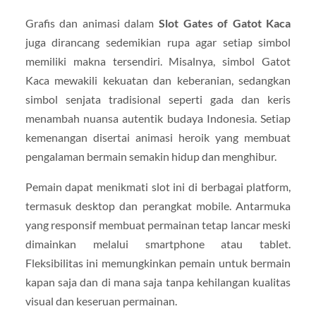
Grafis dan animasi dalam
Slot Gates of Gatot Kaca
juga dirancang sedemikian rupa agar setiap simbol
memiliki makna tersendiri. Misalnya, simbol Gatot
Kaca mewakili kekuatan dan keberanian, sedangkan
simbol senjata tradisional seperti gada dan keris
menambah nuansa autentik budaya Indonesia. Setiap
kemenangan disertai animasi heroik yang membuat
pengalaman bermain semakin hidup dan menghibur.
Pemain dapat menikmati slot ini di berbagai platform,
termasuk desktop dan perangkat mobile. Antarmuka
yang responsif membuat permainan tetap lancar meski
dimainkan melalui smartphone atau tablet.
Fleksibilitas ini memungkinkan pemain untuk bermain
kapan saja dan di mana saja tanpa kehilangan kualitas
visual dan keseruan permainan.