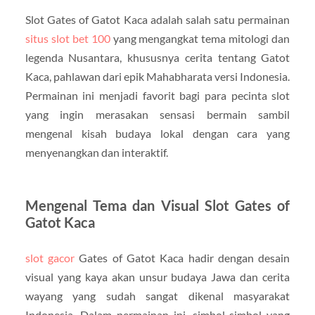
Slot Gates of Gatot Kaca adalah salah satu permainan
situs slot bet 100
yang mengangkat tema mitologi dan
legenda Nusantara, khususnya cerita tentang Gatot
Kaca, pahlawan dari epik Mahabharata versi Indonesia.
Permainan ini menjadi favorit bagi para pecinta slot
yang ingin merasakan sensasi bermain sambil
mengenal kisah budaya lokal dengan cara yang
menyenangkan dan interaktif.
Mengenal Tema dan Visual Slot Gates of
Gatot Kaca
slot gacor
Gates of Gatot Kaca hadir dengan desain
visual yang kaya akan unsur budaya Jawa dan cerita
wayang yang sudah sangat dikenal masyarakat
Indonesia. Dalam permainan ini, simbol-simbol yang