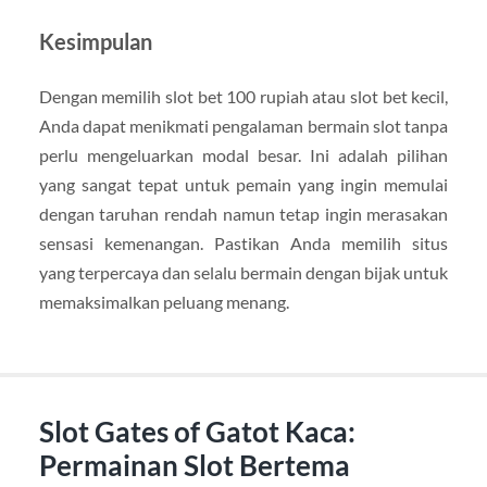
Kesimpulan
Dengan memilih slot bet 100 rupiah atau slot bet kecil,
Anda dapat menikmati pengalaman bermain slot tanpa
perlu mengeluarkan modal besar. Ini adalah pilihan
yang sangat tepat untuk pemain yang ingin memulai
dengan taruhan rendah namun tetap ingin merasakan
sensasi kemenangan. Pastikan Anda memilih situs
yang terpercaya dan selalu bermain dengan bijak untuk
memaksimalkan peluang menang.
Slot Gates of Gatot Kaca:
Permainan Slot Bertema