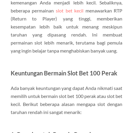
kemenangan Anda menjadi lebih kecil. Sebaliknya,
beberapa permainan
slot bet kecil
menawarkan RTP
(Return to Player) yang tinggi, memberikan
kesempatan lebih baik untuk menang meskipun
taruhan yang dipasang rendah. Ini membuat
permainan slot lebih menarik, terutama bagi pemula
yang ingin belajar tanpa menghabiskan banyak uang.
Keuntungan Bermain Slot Bet 100 Perak
Ada banyak keuntungan yang dapat Anda nikmati saat
memilih untuk bermain slot bet 100 perak atau slot bet
kecil. Berikut beberapa alasan mengapa slot dengan
taruhan rendah ini sangat menarik: