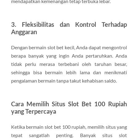
mendapatkan kemenangan tetap terbuka lebar.
3. Fleksibilitas dan Kontrol Terhadap
Anggaran
Dengan bermain slot bet kecil, Anda dapat mengontrol
berapa banyak yang ingin Anda pertaruhkan. Anda
tidak perlu merasa terbebani oleh taruhan besar,
sehingga bisa bermain lebih lama dan menikmati
pengalaman bermain tanpa takut kehabisan saldo.
Cara Memilih Situs Slot Bet 100 Rupiah
yang Terpercaya
Ketika bermain slot bet 100 rupiah, memilih situs yang
tepat sangatlah penting. Banyak situs slot