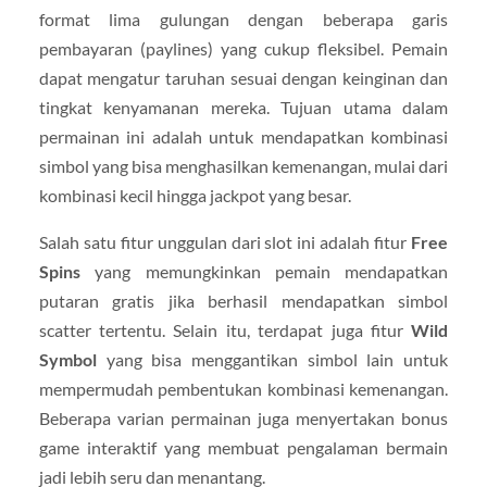
format lima gulungan dengan beberapa garis
pembayaran (paylines) yang cukup fleksibel. Pemain
dapat mengatur taruhan sesuai dengan keinginan dan
tingkat kenyamanan mereka. Tujuan utama dalam
permainan ini adalah untuk mendapatkan kombinasi
simbol yang bisa menghasilkan kemenangan, mulai dari
kombinasi kecil hingga jackpot yang besar.
Salah satu fitur unggulan dari slot ini adalah fitur
Free
Spins
yang memungkinkan pemain mendapatkan
putaran gratis jika berhasil mendapatkan simbol
scatter tertentu. Selain itu, terdapat juga fitur
Wild
Symbol
yang bisa menggantikan simbol lain untuk
mempermudah pembentukan kombinasi kemenangan.
Beberapa varian permainan juga menyertakan bonus
game interaktif yang membuat pengalaman bermain
jadi lebih seru dan menantang.