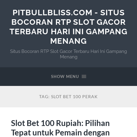
PITBULLBLISS.COM - SITUS
BOCORAN RTP SLOT GACOR
TERBARU HARI INI GAMPANG
MENANG
Situs Bocoran RTP Slot Gacor Terbaru Hari Ini Gampang
Menang
SHOW MENU
TAG:
SLOT BET 100 PERAK
Slot Bet 100 Rupiah: Pilihan
Tepat untuk Pemain dengan