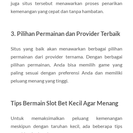
juga situs tersebut menawarkan proses penarikan
kemenangan yang cepat dan tanpa hambatan.
3. Pilihan Permainan dan Provider Terbaik
Situs yang baik akan menawarkan berbagai pilihan
permainan dari provider ternama. Dengan berbagai
pilihan permainan, Anda bisa memilih game yang
paling sesuai dengan preferensi Anda dan memiliki
peluang menang yang tinggi.
Tips Bermain Slot Bet Kecil Agar Menang
Untuk memaksimalkan peluang kemenangan
meskipun dengan taruhan kecil, ada beberapa tips