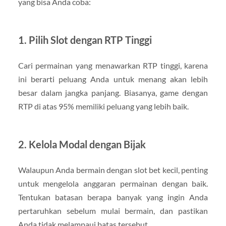
yang bisa Anda coba:
1. Pilih Slot dengan RTP Tinggi
Cari permainan yang menawarkan RTP tinggi, karena
ini berarti peluang Anda untuk menang akan lebih
besar dalam jangka panjang. Biasanya, game dengan
RTP di atas 95% memiliki peluang yang lebih baik.
2. Kelola Modal dengan Bijak
Walaupun Anda bermain dengan slot bet kecil, penting
untuk mengelola anggaran permainan dengan baik.
Tentukan batasan berapa banyak yang ingin Anda
pertaruhkan sebelum mulai bermain, dan pastikan
Anda tidak melampaui batas tersebut.