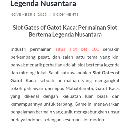
Legenda Nusantara
NOVEMBER 8, 2025
/
0 COMMENTS
Slot Gates of Gatot Kaca: Permainan Slot
Bertema Legenda Nusantara
Industri permainan
situs slot bet 100
semakin
berkembang pesat, dan salah satu tema yang kini
banyak menarik perhatian adalah slot bertema legenda
dan mitologi lokal. Salah satunya adalah
Slot Gates of
Gatot Kaca
, sebuah permainan yang mengangkat
tokoh pahlawan dari epos Mahabharata, Gatot Kaca,
yang dikenal dengan kekuatan luar biasa dan
kemampuannya untuk terbang. Game ini menawarkan
pengalaman bermain yang unik, menggabungkan unsur
budaya Indonesia dengan keseruan slot modern.