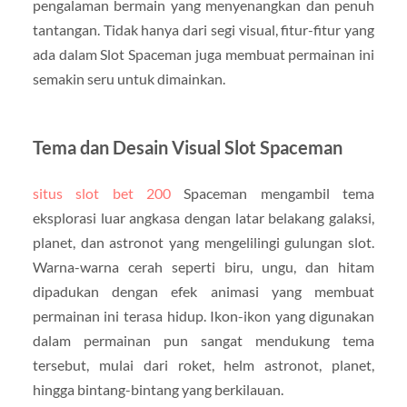
pengalaman bermain yang menyenangkan dan penuh
tantangan. Tidak hanya dari segi visual, fitur-fitur yang
ada dalam Slot Spaceman juga membuat permainan ini
semakin seru untuk dimainkan.
Tema dan Desain Visual Slot Spaceman
situs slot bet 200
Spaceman mengambil tema
eksplorasi luar angkasa dengan latar belakang galaksi,
planet, dan astronot yang mengelilingi gulungan slot.
Warna-warna cerah seperti biru, ungu, dan hitam
dipadukan dengan efek animasi yang membuat
permainan ini terasa hidup. Ikon-ikon yang digunakan
dalam permainan pun sangat mendukung tema
tersebut, mulai dari roket, helm astronot, planet,
hingga bintang-bintang yang berkilauan.