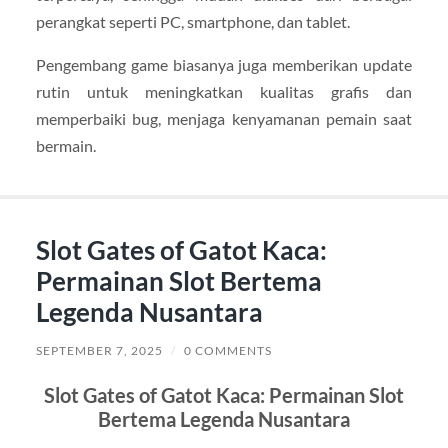
perangkat seperti PC, smartphone, dan tablet.
Pengembang game biasanya juga memberikan update
rutin untuk meningkatkan kualitas grafis dan
memperbaiki bug, menjaga kenyamanan pemain saat
bermain.
Slot Gates of Gatot Kaca:
Permainan Slot Bertema
Legenda Nusantara
SEPTEMBER 7, 2025
/
0 COMMENTS
Slot Gates of Gatot Kaca: Permainan Slot
Bertema Legenda Nusantara