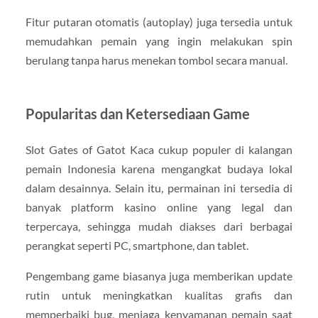
Fitur putaran otomatis (autoplay) juga tersedia untuk
memudahkan pemain yang ingin melakukan spin
berulang tanpa harus menekan tombol secara manual.
Popularitas dan Ketersediaan Game
Slot Gates of Gatot Kaca cukup populer di kalangan
pemain Indonesia karena mengangkat budaya lokal
dalam desainnya. Selain itu, permainan ini tersedia di
banyak platform kasino online yang legal dan
terpercaya, sehingga mudah diakses dari berbagai
perangkat seperti PC, smartphone, dan tablet.
Pengembang game biasanya juga memberikan update
rutin untuk meningkatkan kualitas grafis dan
memperbaiki bug, menjaga kenyamanan pemain saat