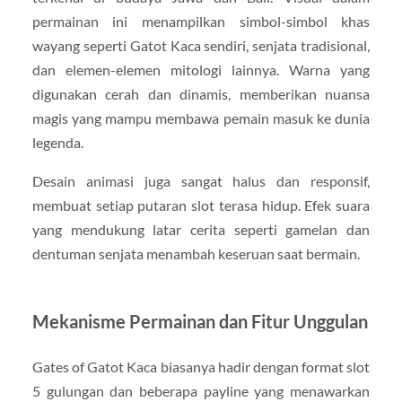
permainan ini menampilkan simbol-simbol khas
wayang seperti Gatot Kaca sendiri, senjata tradisional,
dan elemen-elemen mitologi lainnya. Warna yang
digunakan cerah dan dinamis, memberikan nuansa
magis yang mampu membawa pemain masuk ke dunia
legenda.
Desain animasi juga sangat halus dan responsif,
membuat setiap putaran slot terasa hidup. Efek suara
yang mendukung latar cerita seperti gamelan dan
dentuman senjata menambah keseruan saat bermain.
Mekanisme Permainan dan Fitur Unggulan
Gates of Gatot Kaca biasanya hadir dengan format slot
5 gulungan dan beberapa payline yang menawarkan