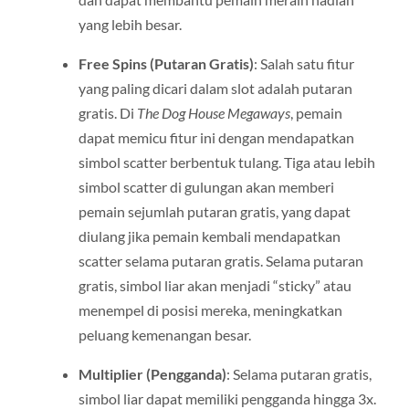
yang lebih besar.
Free Spins (Putaran Gratis)
: Salah satu fitur
yang paling dicari dalam slot adalah putaran
gratis. Di
The Dog House Megaways
, pemain
dapat memicu fitur ini dengan mendapatkan
simbol scatter berbentuk tulang. Tiga atau lebih
simbol scatter di gulungan akan memberi
pemain sejumlah putaran gratis, yang dapat
diulang jika pemain kembali mendapatkan
scatter selama putaran gratis. Selama putaran
gratis, simbol liar akan menjadi “sticky” atau
menempel di posisi mereka, meningkatkan
peluang kemenangan besar.
Multiplier (Pengganda)
: Selama putaran gratis,
simbol liar dapat memiliki pengganda hingga 3x.