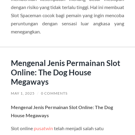
dengan risiko yang tidak terlalu tinggi. Hal ini membuat
Slot Spaceman cocok bagi pemain yang ingin mencoba
peruntungan dengan sensasi luar angkasa yang
menegangkan.
Mengenal Jenis Permainan Slot
Online: The Dog House
Megaways
MAY 1, 2025
/
0 COMMENTS
Mengenal Jenis Permainan Slot Online: The Dog
House Megaways
Slot online
pusatwin
telah menjadi salah satu