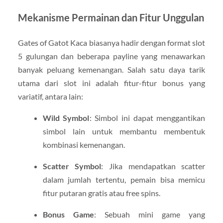
Mekanisme Permainan dan Fitur Unggulan
Gates of Gatot Kaca biasanya hadir dengan format slot
5 gulungan dan beberapa payline yang menawarkan
banyak peluang kemenangan. Salah satu daya tarik
utama dari slot ini adalah fitur-fitur bonus yang
variatif, antara lain:
Wild Symbol
: Simbol ini dapat menggantikan
simbol lain untuk membantu membentuk
kombinasi kemenangan.
Scatter Symbol
: Jika mendapatkan scatter
dalam jumlah tertentu, pemain bisa memicu
fitur putaran gratis atau free spins.
Bonus Game
: Sebuah mini game yang