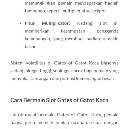
memungkinkan pemain mendapatkan hadiah
tambahan, seperti multiplier atau jackpot.
Fitur Multiplikator
: Kadang slot ini
memberikan kesempatan pengganda
kemenangan, yang membuat hadiah semakin
besar.
Sistem volatilitas di Gates of Gatot Kaca biasanya
sedang hingga tinggi, sehingga cocok bagi pemain yang
menyukai tantangan dan potensi kemenangan besar.
Cara Bermain Slot Gates of Gatot Kaca
Untuk mulai bermain Gates of Gatot Kaca, pemain
hanya perlu memilih jumlah taruhan sesuai dengan