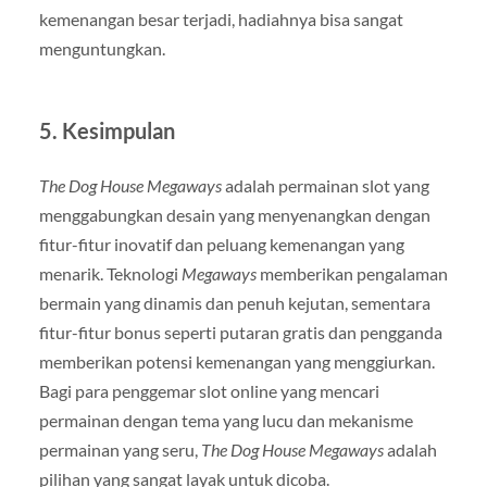
kemenangan besar terjadi, hadiahnya bisa sangat
menguntungkan.
5. Kesimpulan
The Dog House Megaways
adalah permainan slot yang
menggabungkan desain yang menyenangkan dengan
fitur-fitur inovatif dan peluang kemenangan yang
menarik. Teknologi
Megaways
memberikan pengalaman
bermain yang dinamis dan penuh kejutan, sementara
fitur-fitur bonus seperti putaran gratis dan pengganda
memberikan potensi kemenangan yang menggiurkan.
Bagi para penggemar slot online yang mencari
permainan dengan tema yang lucu dan mekanisme
permainan yang seru,
The Dog House Megaways
adalah
pilihan yang sangat layak untuk dicoba.