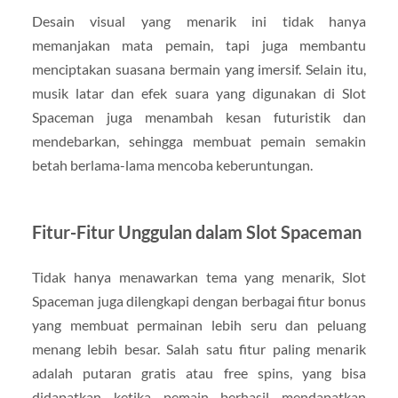
Desain visual yang menarik ini tidak hanya
memanjakan mata pemain, tapi juga membantu
menciptakan suasana bermain yang imersif. Selain itu,
musik latar dan efek suara yang digunakan di Slot
Spaceman juga menambah kesan futuristik dan
mendebarkan, sehingga membuat pemain semakin
betah berlama-lama mencoba keberuntungan.
Fitur-Fitur Unggulan dalam Slot Spaceman
Tidak hanya menawarkan tema yang menarik, Slot
Spaceman juga dilengkapi dengan berbagai fitur bonus
yang membuat permainan lebih seru dan peluang
menang lebih besar. Salah satu fitur paling menarik
adalah putaran gratis atau free spins, yang bisa
didapatkan ketika pemain berhasil mendapatkan