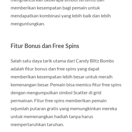
memberikan kesempatan bagi pemain untuk
mendapatkan kombinasi yang lebih baik dan lebih
menguntungkan.
Fitur Bonus dan Free Spins
Salah satu daya tarik utama dari Candy Blitz Bombs
adalah fitur bonus dan free spins yang dapat
memberikan kesempatan lebih besar untuk meraih
kemenangan besar. Pemain bisa memicu fitur free spins
dengan mengumpulkan simbol Scatter di grid
permainan. Fitur free spins memberikan pemain
sejumlah putaran gratis yang memungkinkan mereka
untuk memenangkan hadiah tanpa harus
mempertaruhkan taruhan.