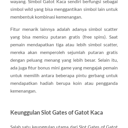
wayang. Simbol Gatot Kaca sendiri berfungsi sebagai
simbol wild yang bisa menggantikan simbol lain untuk
membentuk kombinasi kemenangan.
Fitur menarik lainnya adalah adanya simbol scatter
yang bisa memicu putaran gratis (free spins). Saat
pemain mendapatkan tiga atau lebih simbol scatter,
mereka akan memperoleh sejumlah putaran gratis
dengan peluang menang yang lebih besar. Selain itu,
ada juga fitur bonus mini game yang mengajak pemain
untuk memilih antara beberapa pintu gerbang untuk
mendapatkan hadiah berupa koin atau pengganda
kemenangan.
Keunggulan Slot Gates of Gatot Kaca
Salah satu keunggulan utama dari Slot Gates of Gatot