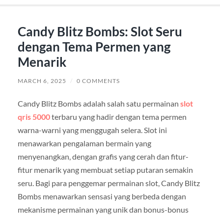
Candy Blitz Bombs: Slot Seru
dengan Tema Permen yang
Menarik
MARCH 6, 2025
/
0 COMMENTS
Candy Blitz Bombs adalah salah satu permainan
slot
qris 5000
terbaru yang hadir dengan tema permen
warna-warni yang menggugah selera. Slot ini
menawarkan pengalaman bermain yang
menyenangkan, dengan grafis yang cerah dan fitur-
fitur menarik yang membuat setiap putaran semakin
seru. Bagi para penggemar permainan slot, Candy Blitz
Bombs menawarkan sensasi yang berbeda dengan
mekanisme permainan yang unik dan bonus-bonus