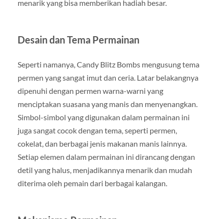
menarik yang bisa memberikan hadiah besar.
Desain dan Tema Permainan
Seperti namanya, Candy Blitz Bombs mengusung tema
permen yang sangat imut dan ceria. Latar belakangnya
dipenuhi dengan permen warna-warni yang
menciptakan suasana yang manis dan menyenangkan.
Simbol-simbol yang digunakan dalam permainan ini
juga sangat cocok dengan tema, seperti permen,
cokelat, dan berbagai jenis makanan manis lainnya.
Setiap elemen dalam permainan ini dirancang dengan
detil yang halus, menjadikannya menarik dan mudah
diterima oleh pemain dari berbagai kalangan.