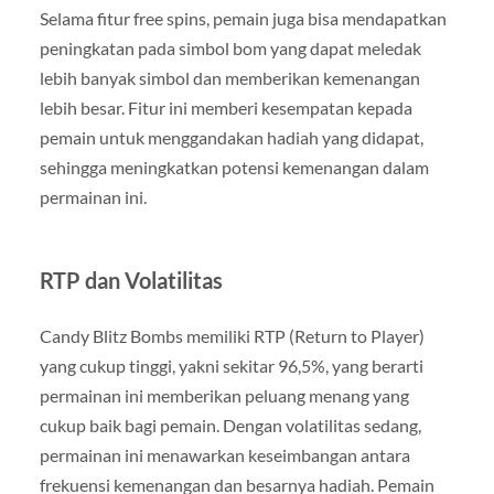
Selama fitur free spins, pemain juga bisa mendapatkan
peningkatan pada simbol bom yang dapat meledak
lebih banyak simbol dan memberikan kemenangan
lebih besar. Fitur ini memberi kesempatan kepada
pemain untuk menggandakan hadiah yang didapat,
sehingga meningkatkan potensi kemenangan dalam
permainan ini.
RTP dan Volatilitas
Candy Blitz Bombs memiliki RTP (Return to Player)
yang cukup tinggi, yakni sekitar 96,5%, yang berarti
permainan ini memberikan peluang menang yang
cukup baik bagi pemain. Dengan volatilitas sedang,
permainan ini menawarkan keseimbangan antara
frekuensi kemenangan dan besarnya hadiah. Pemain