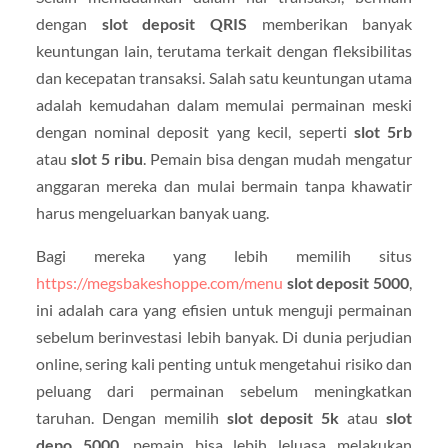
dengan
slot deposit QRIS
memberikan banyak
keuntungan lain, terutama terkait dengan fleksibilitas
dan kecepatan transaksi. Salah satu keuntungan utama
adalah kemudahan dalam memulai permainan meski
dengan nominal deposit yang kecil, seperti
slot 5rb
atau
slot 5 ribu
. Pemain bisa dengan mudah mengatur
anggaran mereka dan mulai bermain tanpa khawatir
harus mengeluarkan banyak uang.
Bagi mereka yang lebih memilih situs
https://megsbakeshoppe.com/menu
slot deposit 5000
,
ini adalah cara yang efisien untuk menguji permainan
sebelum berinvestasi lebih banyak. Di dunia perjudian
online, sering kali penting untuk mengetahui risiko dan
peluang dari permainan sebelum meningkatkan
taruhan. Dengan memilih
slot deposit 5k
atau
slot
depo 5000
, pemain bisa lebih leluasa melakukan