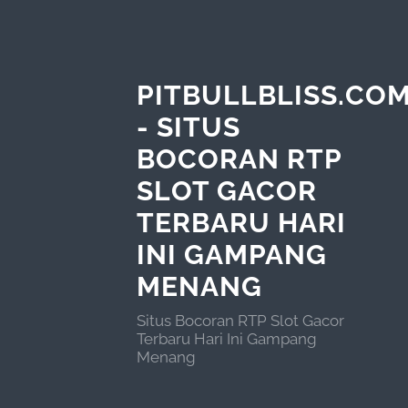
PITBULLBLISS.CO
- SITUS
BOCORAN RTP
SLOT GACOR
TERBARU HARI
INI GAMPANG
MENANG
Situs Bocoran RTP Slot Gacor
Terbaru Hari Ini Gampang
Menang