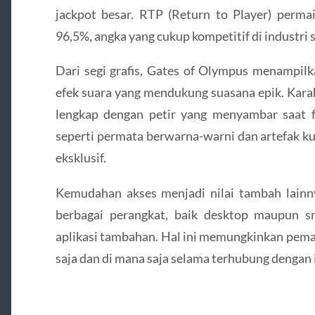
jackpot besar. RTP (Return to Player) perma
96,5%, angka yang cukup kompetitif di industri s
Dari segi grafis, Gates of Olympus menampilk
efek suara yang mendukung suasana epik. Kara
lengkap dengan petir yang menyambar saat fi
seperti permata berwarna-warni dan artefak 
eksklusif.
Kemudahan akses menjadi nilai tambah lainny
berbagai perangkat, baik desktop maupun 
aplikasi tambahan. Hal ini memungkinkan pem
saja dan di mana saja selama terhubung dengan 