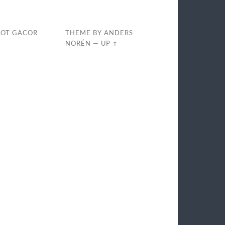
SLOT GACOR
THEME BY
ANDERS
NORÉN
—
UP ↑