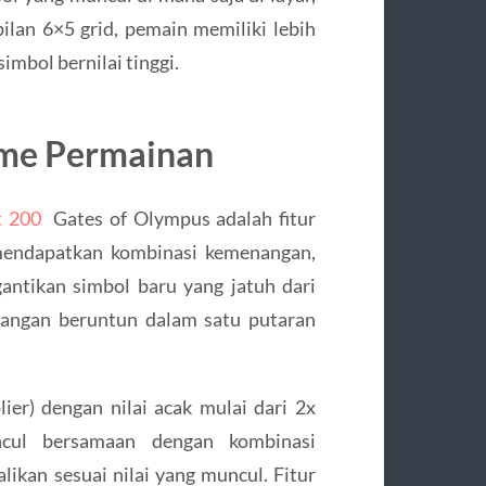
ilan 6×5 grid, pemain memiliki lebih
mbol bernilai tinggi.
sme Permainan
t 200
Gates of Olympus adalah fitur
 mendapatkan kombinasi kemenangan,
ntikan simbol baru yang jatuh dari
nangan beruntun dalam satu putaran
lier) dengan nilai acak mulai dari 2x
cul bersamaan dengan kombinasi
ikan sesuai nilai yang muncul. Fitur