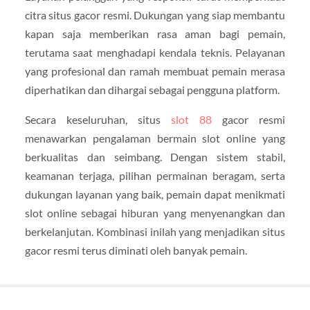
citra situs gacor resmi. Dukungan yang siap membantu
kapan saja memberikan rasa aman bagi pemain,
terutama saat menghadapi kendala teknis. Pelayanan
yang profesional dan ramah membuat pemain merasa
diperhatikan dan dihargai sebagai pengguna platform.
Secara keseluruhan, situs
slot 88
gacor resmi
menawarkan pengalaman bermain slot online yang
berkualitas dan seimbang. Dengan sistem stabil,
keamanan terjaga, pilihan permainan beragam, serta
dukungan layanan yang baik, pemain dapat menikmati
slot online sebagai hiburan yang menyenangkan dan
berkelanjutan. Kombinasi inilah yang menjadikan situs
gacor resmi terus diminati oleh banyak pemain.