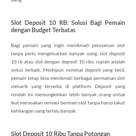
Slot Deposit 10 RB: Solusi Bagi Pemain
dengan Budget Terbatas
Bagi pemain yang ingin menikmati permainan slot
tanpa perlu mengeluarkan banyak uang, slot deposit
10 rb atau slot dengan deposit 10 ribu rupiah adalah
solusi terbaik. Meskipun nominal deposit yang kecil,
pemain tetap bisa menikmati berbagai permainan slot
menarik yang tersedia di platform. Deposit yang
rendah ini memungkinkan lebih banyak orang untuk
ikut merasakan sensasi bermain slot tanpa harus takut
kehilangan uang terlalu banyak.
Slot Deposit 10 Ribu Tanpa Potongan