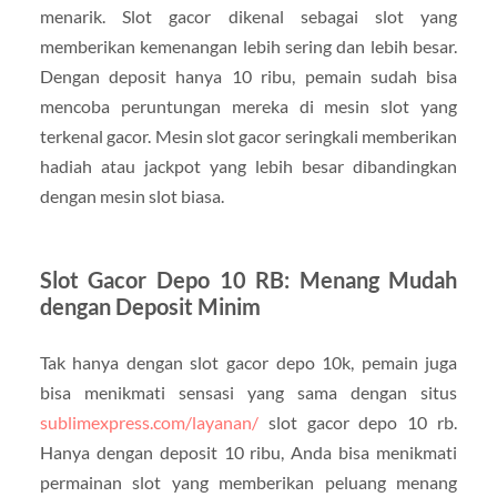
menarik. Slot gacor dikenal sebagai slot yang
memberikan kemenangan lebih sering dan lebih besar.
Dengan deposit hanya 10 ribu, pemain sudah bisa
mencoba peruntungan mereka di mesin slot yang
terkenal gacor. Mesin slot gacor seringkali memberikan
hadiah atau jackpot yang lebih besar dibandingkan
dengan mesin slot biasa.
Slot Gacor Depo 10 RB: Menang Mudah
dengan Deposit Minim
Tak hanya dengan slot gacor depo 10k, pemain juga
bisa menikmati sensasi yang sama dengan situs
sublimexpress.com/layanan/
slot gacor depo 10 rb.
Hanya dengan deposit 10 ribu, Anda bisa menikmati
permainan slot yang memberikan peluang menang