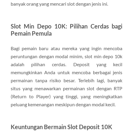
banyak orang yang mencari slot dengan jenis ini.
Slot Min Depo 10K: Pilihan Cerdas bagi
Pemain Pemula
Bagi pemain baru atau mereka yang ingin mencoba
peruntungan dengan modal minim, slot min depo 10k
adalah pilihan cerdas. Deposit yang kecil
memungkinkan Anda untuk mencoba berbagai jenis
permainan tanpa risiko besar. Terlebih lagi, banyak
situs yang menawarkan permainan slot dengan RTP
(Return to Player) yang tinggi, yang meningkatkan
peluang kemenangan meskipun dengan modal kecil.
Keuntungan Bermain Slot Deposit 10K