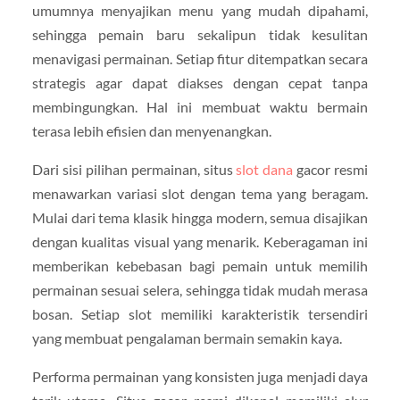
umumnya menyajikan menu yang mudah dipahami,
sehingga pemain baru sekalipun tidak kesulitan
menavigasi permainan. Setiap fitur ditempatkan secara
strategis agar dapat diakses dengan cepat tanpa
membingungkan. Hal ini membuat waktu bermain
terasa lebih efisien dan menyenangkan.
Dari sisi pilihan permainan, situs
slot dana
gacor resmi
menawarkan variasi slot dengan tema yang beragam.
Mulai dari tema klasik hingga modern, semua disajikan
dengan kualitas visual yang menarik. Keberagaman ini
memberikan kebebasan bagi pemain untuk memilih
permainan sesuai selera, sehingga tidak mudah merasa
bosan. Setiap slot memiliki karakteristik tersendiri
yang membuat pengalaman bermain semakin kaya.
Performa permainan yang konsisten juga menjadi daya