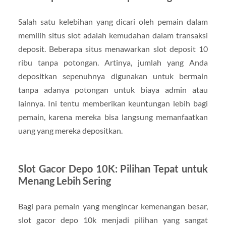
Salah satu kelebihan yang dicari oleh pemain dalam
memilih situs slot adalah kemudahan dalam transaksi
deposit. Beberapa situs menawarkan slot deposit 10
ribu tanpa potongan. Artinya, jumlah yang Anda
depositkan sepenuhnya digunakan untuk bermain
tanpa adanya potongan untuk biaya admin atau
lainnya. Ini tentu memberikan keuntungan lebih bagi
pemain, karena mereka bisa langsung memanfaatkan
uang yang mereka depositkan.
Slot Gacor Depo 10K: Pilihan Tepat untuk
Menang Lebih Sering
Bagi para pemain yang mengincar kemenangan besar,
slot gacor depo 10k menjadi pilihan yang sangat