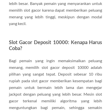
lebih besar. Banyak pemain yang menyarankan untuk
memilih slot gacor karena dapat memberikan peluang
menang yang lebih tinggi, meskipun dengan modal
yang kecil.
Slot Gacor Deposit 10000: Kenapa Harus
Coba?
Bagi pemain yang ingin memaksimalkan peluang
menang, memilih slot gacor deposit 10000 adalah
pilihan yang sangat tepat. Deposit sebesar 10 ribu
rupiah pada slot gacor memberikan kesempatan bagi
pemain untuk bermain lebih lama dan mengejar
jackpot dengan peluang yang lebih besar. Mesin slot
gacor terkenal memiliki algoritma yang lebih
menguntungkan bagi pemain, sehingga semakin