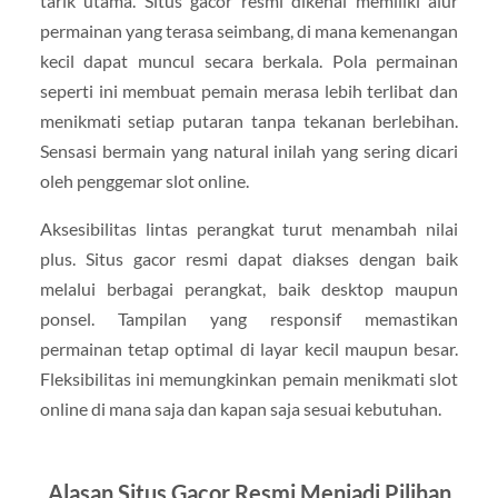
tarik utama. Situs gacor resmi dikenal memiliki alur
permainan yang terasa seimbang, di mana kemenangan
kecil dapat muncul secara berkala. Pola permainan
seperti ini membuat pemain merasa lebih terlibat dan
menikmati setiap putaran tanpa tekanan berlebihan.
Sensasi bermain yang natural inilah yang sering dicari
oleh penggemar slot online.
Aksesibilitas lintas perangkat turut menambah nilai
plus. Situs gacor resmi dapat diakses dengan baik
melalui berbagai perangkat, baik desktop maupun
ponsel. Tampilan yang responsif memastikan
permainan tetap optimal di layar kecil maupun besar.
Fleksibilitas ini memungkinkan pemain menikmati slot
online di mana saja dan kapan saja sesuai kebutuhan.
Alasan Situs Gacor Resmi Menjadi Pilihan