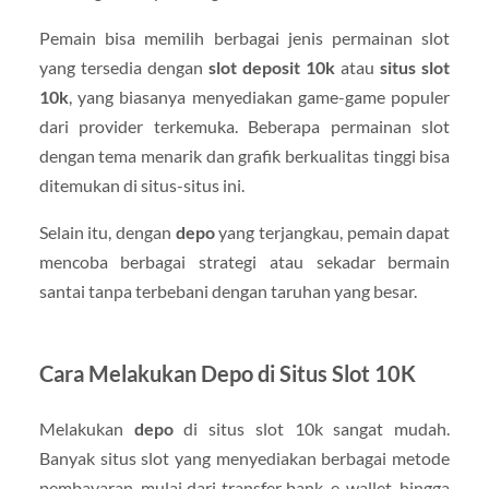
Pemain bisa memilih berbagai jenis permainan slot
yang tersedia dengan
slot deposit 10k
atau
situs slot
10k
, yang biasanya menyediakan game-game populer
dari provider terkemuka. Beberapa permainan slot
dengan tema menarik dan grafik berkualitas tinggi bisa
ditemukan di situs-situs ini.
Selain itu, dengan
depo
yang terjangkau, pemain dapat
mencoba berbagai strategi atau sekadar bermain
santai tanpa terbebani dengan taruhan yang besar.
Cara Melakukan Depo di Situs Slot 10K
Melakukan
depo
di situs slot 10k sangat mudah.
Banyak situs slot yang menyediakan berbagai metode
pembayaran, mulai dari transfer bank, e-wallet, hingga