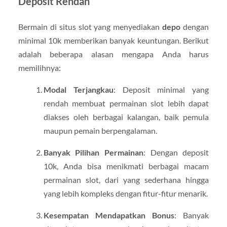
Deposit Rendah
Bermain di situs slot yang menyediakan
depo
dengan
minimal 10k memberikan banyak keuntungan. Berikut
adalah beberapa alasan mengapa Anda harus
memilihnya:
Modal Terjangkau
: Deposit minimal yang
rendah membuat permainan slot lebih dapat
diakses oleh berbagai kalangan, baik pemula
maupun pemain berpengalaman.
Banyak Pilihan Permainan
: Dengan deposit
10k, Anda bisa menikmati berbagai macam
permainan slot, dari yang sederhana hingga
yang lebih kompleks dengan fitur-fitur menarik.
Kesempatan Mendapatkan Bonus
: Banyak