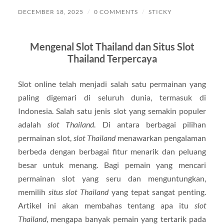
DECEMBER 18, 2025
/
0 COMMENTS
/
STICKY
Mengenal Slot Thailand dan Situs Slot
Thailand Terpercaya
Slot online telah menjadi salah satu permainan yang
paling digemari di seluruh dunia, termasuk di
Indonesia. Salah satu jenis slot yang semakin populer
adalah
slot Thailand
. Di antara berbagai pilihan
permainan slot,
slot Thailand
menawarkan pengalaman
berbeda dengan berbagai fitur menarik dan peluang
besar untuk menang. Bagi pemain yang mencari
permainan slot yang seru dan menguntungkan,
memilih
situs slot Thailand
yang tepat sangat penting.
Artikel ini akan membahas tentang apa itu
slot
Thailand
, mengapa banyak pemain yang tertarik pada