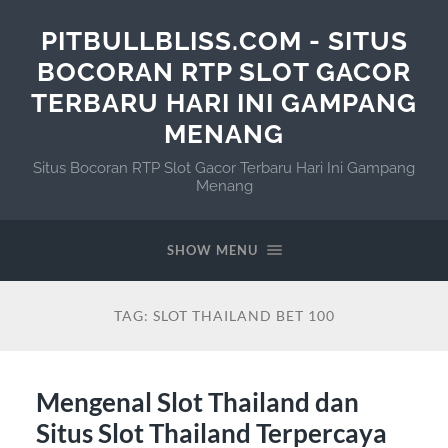
PITBULLBLISS.COM - SITUS
BOCORAN RTP SLOT GACOR
TERBARU HARI INI GAMPANG
MENANG
Situs Bocoran RTP Slot Gacor Terbaru Hari Ini Gampang
Menang
SHOW MENU
TAG:
SLOT THAILAND BET 100
Mengenal Slot Thailand dan
Situs Slot Thailand Terpercaya