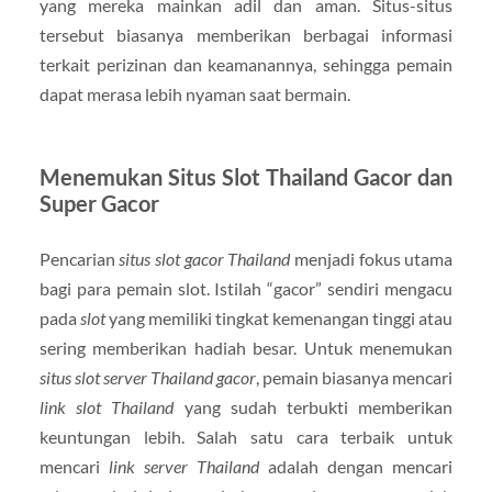
yang mereka mainkan adil dan aman. Situs-situs
tersebut biasanya memberikan berbagai informasi
terkait perizinan dan keamanannya, sehingga pemain
dapat merasa lebih nyaman saat bermain.
Menemukan Situs Slot Thailand Gacor dan
Super Gacor
Pencarian
situs slot gacor Thailand
menjadi fokus utama
bagi para pemain slot. Istilah “gacor” sendiri mengacu
pada
slot
yang memiliki tingkat kemenangan tinggi atau
sering memberikan hadiah besar. Untuk menemukan
situs slot server Thailand gacor
, pemain biasanya mencari
link slot Thailand
yang sudah terbukti memberikan
keuntungan lebih. Salah satu cara terbaik untuk
mencari
link server Thailand
adalah dengan mencari