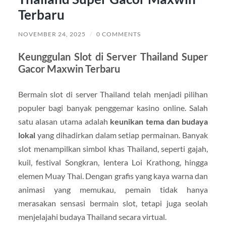
Terbaru
NOVEMBER 24, 2025
/
0 COMMENTS
Keunggulan Slot di Server Thailand Super
Gacor Maxwin Terbaru
Bermain slot di server Thailand telah menjadi pilihan
populer bagi banyak penggemar kasino online. Salah
satu alasan utama adalah
keunikan tema dan budaya
lokal
yang dihadirkan dalam setiap permainan. Banyak
slot menampilkan simbol khas Thailand, seperti gajah,
kuil, festival Songkran, lentera Loi Krathong, hingga
elemen Muay Thai. Dengan grafis yang kaya warna dan
animasi yang memukau, pemain tidak hanya
merasakan sensasi bermain slot, tetapi juga seolah
menjelajahi budaya Thailand secara virtual.