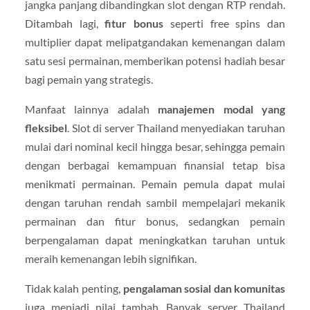
jangka panjang dibandingkan slot dengan RTP rendah.
Ditambah lagi,
fitur bonus
seperti free spins dan
multiplier dapat melipatgandakan kemenangan dalam
satu sesi permainan, memberikan potensi hadiah besar
bagi pemain yang strategis.
Manfaat lainnya adalah
manajemen modal yang
fleksibel
. Slot di server Thailand menyediakan taruhan
mulai dari nominal kecil hingga besar, sehingga pemain
dengan berbagai kemampuan finansial tetap bisa
menikmati permainan. Pemain pemula dapat mulai
dengan taruhan rendah sambil mempelajari mekanik
permainan dan fitur bonus, sedangkan pemain
berpengalaman dapat meningkatkan taruhan untuk
meraih kemenangan lebih signifikan.
Tidak kalah penting,
pengalaman sosial dan komunitas
juga menjadi nilai tambah. Banyak server Thailand