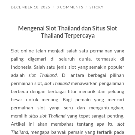
DECEMBER 18, 2025
/
0 COMMENTS
/
STICKY
Mengenal Slot Thailand dan Situs Slot
Thailand Terpercaya
Slot online telah menjadi salah satu permainan yang
paling digemari di seluruh dunia, termasuk di
Indonesia. Salah satu jenis slot yang semakin populer
adalah
slot Thailand
. Di antara berbagai pilihan
permainan slot,
slot Thailand
menawarkan pengalaman
berbeda dengan berbagai fitur menarik dan peluang
besar untuk menang. Bagi pemain yang mencari
permainan slot yang seru dan menguntungkan,
memilih
situs slot Thailand
yang tepat sangat penting.
Artikel ini akan membahas tentang apa itu
slot
Thailand
, mengapa banyak pemain yang tertarik pada