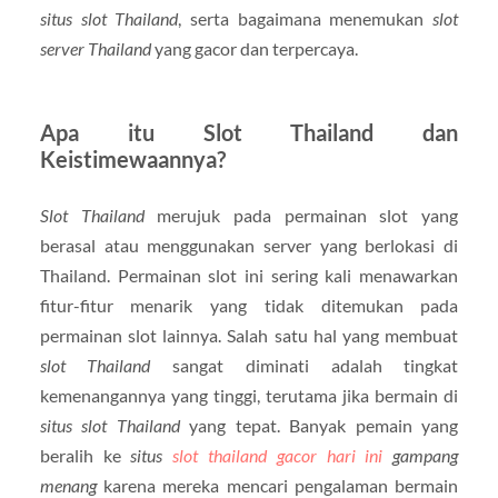
situs slot Thailand
, serta bagaimana menemukan
slot
server Thailand
yang gacor dan terpercaya.
Apa itu Slot Thailand dan
Keistimewaannya?
Slot Thailand
merujuk pada permainan slot yang
berasal atau menggunakan server yang berlokasi di
Thailand. Permainan slot ini sering kali menawarkan
fitur-fitur menarik yang tidak ditemukan pada
permainan slot lainnya. Salah satu hal yang membuat
slot Thailand
sangat diminati adalah tingkat
kemenangannya yang tinggi, terutama jika bermain di
situs slot Thailand
yang tepat. Banyak pemain yang
beralih ke
situs
slot thailand gacor hari ini
gampang
menang
karena mereka mencari pengalaman bermain