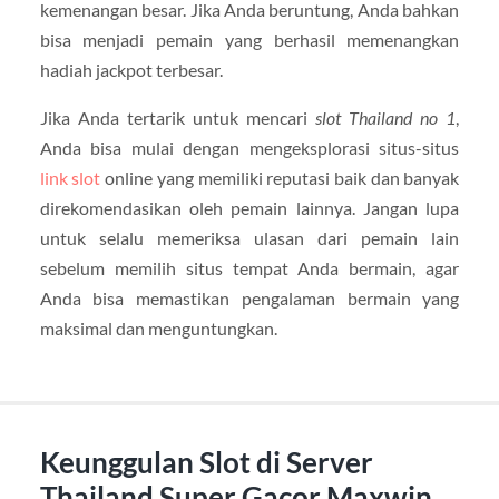
kemenangan besar. Jika Anda beruntung, Anda bahkan
bisa menjadi pemain yang berhasil memenangkan
hadiah jackpot terbesar.
Jika Anda tertarik untuk mencari
slot Thailand no 1
,
Anda bisa mulai dengan mengeksplorasi situs-situs
link slot
online yang memiliki reputasi baik dan banyak
direkomendasikan oleh pemain lainnya. Jangan lupa
untuk selalu memeriksa ulasan dari pemain lain
sebelum memilih situs tempat Anda bermain, agar
Anda bisa memastikan pengalaman bermain yang
maksimal dan menguntungkan.
Keunggulan Slot di Server
Thailand Super Gacor Maxwin