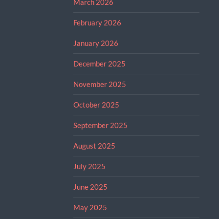
March 2026
February 2026
January 2026
December 2025
November 2025
October 2025
September 2025
August 2025
July 2025
June 2025
May 2025