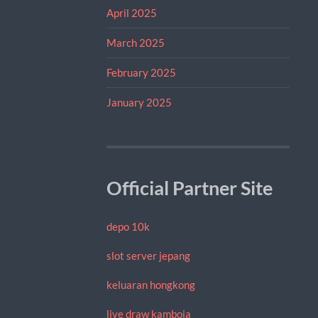
April 2025
March 2025
February 2025
January 2025
Official Partner Site
depo 10k
slot server jepang
keluaran hongkong
live draw kamboja