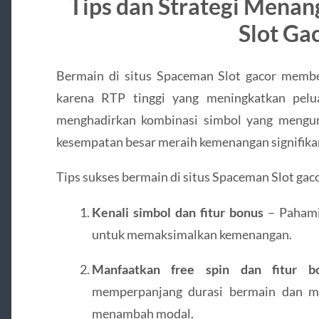
Tips dan Strategi Menan
Slot Ga
Bermain di situs Spaceman Slot gacor memb
karena RTP tinggi yang meningkatkan pelu
menghadirkan kombinasi simbol yang mengun
kesempatan besar meraih kemenangan signifika
Tips sukses bermain di situs Spaceman Slot gac
Kenali simbol dan fitur bonus
– Pahami 
untuk memaksimalkan kemenangan.
Manfaatkan free spin dan fitur b
memperpanjang durasi bermain dan m
menambah modal.