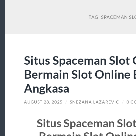
TAG:
SPACEMAN SL
M
Situs Spaceman Slot 
Bermain Slot Online
Angkasa
AUGUST 28, 2025
/
SNEZANA LAZAREVIC
/
0 C
Situs Spaceman Slot
Bermain Slot Onlin