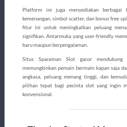
Platform ini juga menyediakan berbagai 
kemenangan, simbol scatter, dan bonus free sp
fitur ini untuk meningkatkan peluang me
signifikan. Antarmuka yang user-friendly mem
baru maupun berpengalaman.
Situs Spaceman Slot gacor mendukung a
memungkinkan pemain bermain kapan saja dan
angkasa, peluang menang tinggi, dan kemud
pilihan tepat bagi pecinta slot yang ingin 
konvensional.