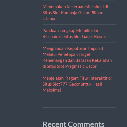
Menemukan Keseruan Maksimal di
Situs Slot Kamboja Gacor Pilihan
Utama
Panduan Lengkap Memilih dan
Bermain di Situs Slot Gacor Resmi
Menghindari Keputusan Impulsif
Melalui Penetapan Target
Kemenangan dan Batasan Kekalahan
di Situs Slot Pragmatic Gacor
Menjelajahi Ragam Fitur Interaktif di
Situs Slot777 Gacor untuk Hasil
Maksimal
Recent Comments