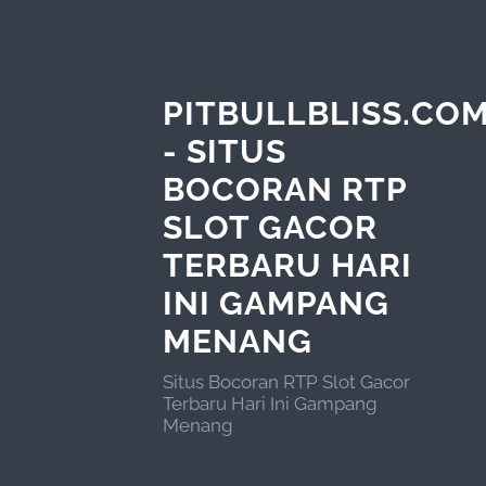
PITBULLBLISS.CO
- SITUS
BOCORAN RTP
SLOT GACOR
TERBARU HARI
INI GAMPANG
MENANG
Situs Bocoran RTP Slot Gacor
Terbaru Hari Ini Gampang
Menang