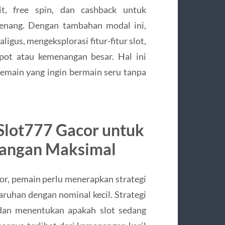
, free spin, dan cashback untuk
enang. Dengan tambahan modal ini,
gus, mengeksplorasi fitur-fitur slot,
ot atau kemenangan besar. Hal ini
pemain yang ingin bermain seru tanpa
 Slot777 Gacor untuk
angan Maksimal
cor, pemain perlu menerapkan strategi
ruhan dengan nominal kecil. Strategi
an menentukan apakah slot sedang