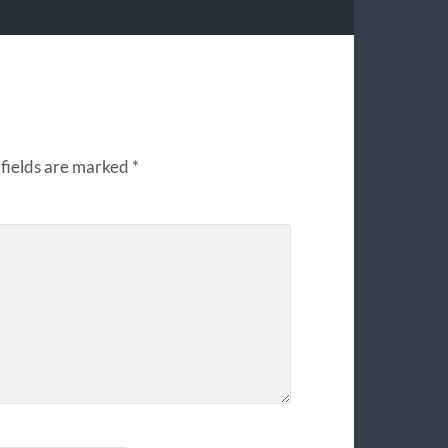
fields are marked
*