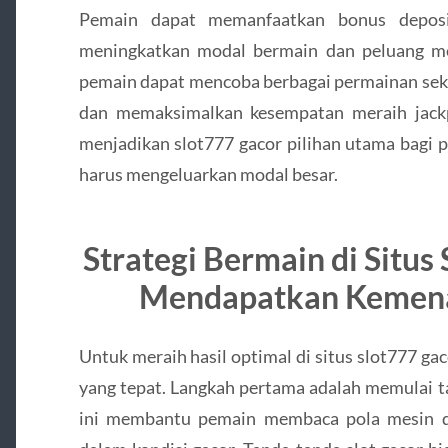
Pemain dapat memanfaatkan bonus deposit
meningkatkan modal bermain dan peluang m
pemain dapat mencoba berbagai permainan sekali
dan memaksimalkan kesempatan meraih jackp
menjadikan slot777 gacor pilihan utama bagi 
harus mengeluarkan modal besar.
Strategi Bermain di Situs
Mendapatkan Kemen
Untuk meraih hasil optimal di situs slot777 ga
yang tepat. Langkah pertama adalah memulai ta
ini membantu pemain membaca pola mesin d