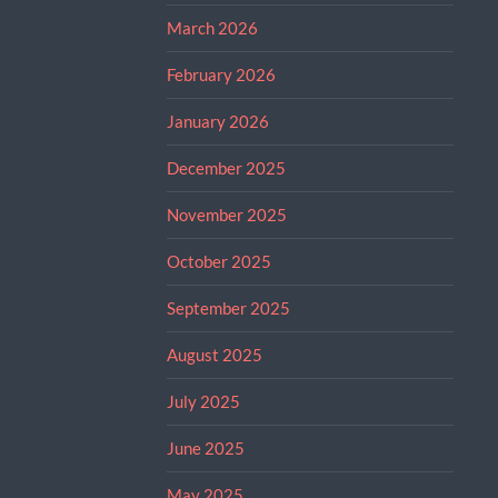
March 2026
February 2026
January 2026
December 2025
November 2025
October 2025
September 2025
August 2025
July 2025
June 2025
May 2025