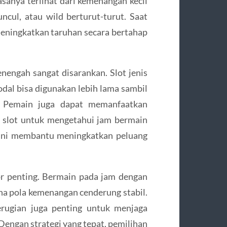
asanya terlihat dari kemenangan kecil
ncul, atau wild berturut-turut. Saat
meningkatkan taruhan secara bertahap
menengah sangat disarankan. Slot jenis
dal bisa digunakan lebih lama sambil
f. Pemain juga dapat memanfaatkan
s slot untuk mengetahui jam bermain
 ini membantu meningkatkan peluang
r penting. Bermain pada jam dengan
rena pola kemenangan cenderung stabil.
rugian juga penting untuk menjaga
 Dengan strategi yang tepat, pemilihan