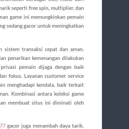
rik seperti free spin, multiplier, dan
aman game ini memungkinkan pemain
ng sedang gacor untuk meningkatkan
an sistem transaksi cepat dan aman.
 dan penarikan kemenangan dilakukan
privasi pemain dijaga dengan baik
an fokus. Layanan customer service
in menghadapi kendala, baik terkait
nan. Kombinasi antara koleksi game
an membuat situs ini diminati oleh
 77
gacor juga menambah daya tarik.