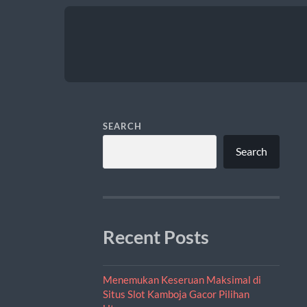
SEARCH
Search
Recent Posts
Menemukan Keseruan Maksimal di
Situs Slot Kamboja Gacor Pilihan