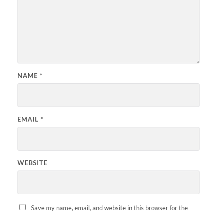
NAME
*
EMAIL
*
WEBSITE
Save my name, email, and website in this browser for the