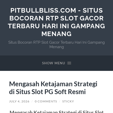
PITBULLBLISS.COM - SITUS
BOCORAN RTP SLOT GACOR
TERBARU HARI INI GAMPANG
MENANG
Situs Bocoran RTP Slot Gacor Terbaru Hari Ini Gampang
Menang
SHOW MENU
Mengasah Ketajaman Strategi
di Situs Slot PG Soft Resmi
JULY 4, 2026
/
0 COMMENTS
/
STICKY
Mengasah Ketajaman Strategi di Situs Slot