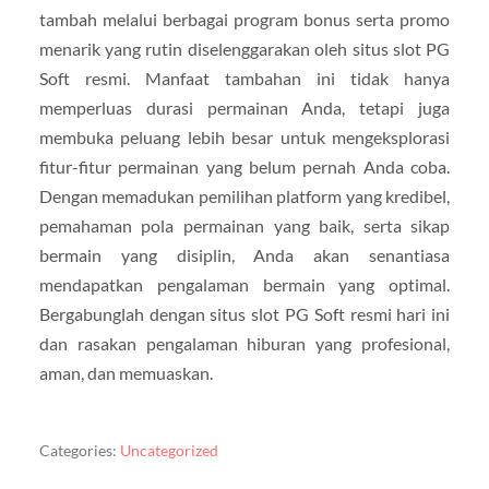
tambah melalui berbagai program bonus serta promo
menarik yang rutin diselenggarakan oleh situs slot PG
Soft resmi. Manfaat tambahan ini tidak hanya
memperluas durasi permainan Anda, tetapi juga
membuka peluang lebih besar untuk mengeksplorasi
fitur-fitur permainan yang belum pernah Anda coba.
Dengan memadukan pemilihan platform yang kredibel,
pemahaman pola permainan yang baik, serta sikap
bermain yang disiplin, Anda akan senantiasa
mendapatkan pengalaman bermain yang optimal.
Bergabunglah dengan situs slot PG Soft resmi hari ini
dan rasakan pengalaman hiburan yang profesional,
aman, dan memuaskan.
Categories:
Uncategorized