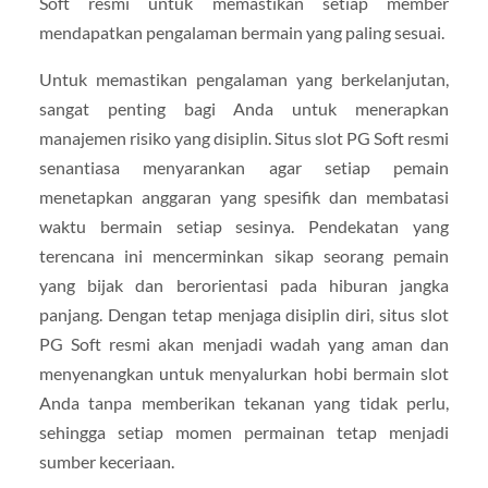
Soft resmi untuk memastikan setiap member
mendapatkan pengalaman bermain yang paling sesuai.
Untuk memastikan pengalaman yang berkelanjutan,
sangat penting bagi Anda untuk menerapkan
manajemen risiko yang disiplin. Situs slot PG Soft resmi
senantiasa menyarankan agar setiap pemain
menetapkan anggaran yang spesifik dan membatasi
waktu bermain setiap sesinya. Pendekatan yang
terencana ini mencerminkan sikap seorang pemain
yang bijak dan berorientasi pada hiburan jangka
panjang. Dengan tetap menjaga disiplin diri, situs slot
PG Soft resmi akan menjadi wadah yang aman dan
menyenangkan untuk menyalurkan hobi bermain slot
Anda tanpa memberikan tekanan yang tidak perlu,
sehingga setiap momen permainan tetap menjadi
sumber keceriaan.