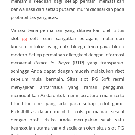
menjamin keadilan bagi setiap pemain, memastikan
bahwa hasil dari setiap putaran murni didasarkan pada
probabilitas yang acak.
Variasi tema permainan yang ditawarkan oleh situs
slot
pg
soft resmi sangatlah beragam, mulai dari
konsep mitologi yang epik hingga tema gaya hidup
modern. Setiap permainan dilengkapi dengan informasi
mengenai
Return to Player
(RTP) yang transparan,
sehingga Anda dapat dengan mudah melakukan riset
sebelum mulai bermain. Situs slot PG Soft resmi
menyajikan antarmuka yang ramah pengguna,
memudahkan Anda untuk meninjau aturan main serta
fitur-fitur unik yang ada pada setiap judul game.
Fleksibilitas dalam memilih jenis permainan sesuai
dengan profil risiko Anda merupakan salah satu
keunggulan utama yang disediakan oleh situs slot PG