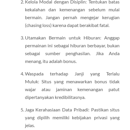
Kelola Modal dengan Disiplin: Tentukan batas
kekalahan dan kemenangan sebelum mulai
bermain. Jangan pernah mengejar kerugian
(chasing loss) karena dapat berakibat fatal.
Utamakan Bermain untuk Hiburan: Anggap
permainan ini sebagai hiburan berbayar, bukan
sebagai sumber penghasilan. Jika Anda
menang, itu adalah bonus.
Waspada terhadap Janji yang Terlalu
Muluk: Situs yang menawarkan bonus tidak
wajar atau jaminan kemenangan patut
dipertanyakan kredibilitasnya.
Jaga Kerahasiaan Data Pribadi: Pastikan situs
yang dipilih memiliki kebijakan privasi yang
jelas.