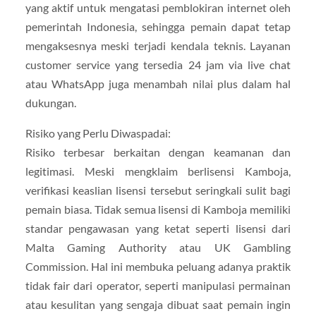
yang aktif untuk mengatasi pemblokiran internet oleh
pemerintah Indonesia, sehingga pemain dapat tetap
mengaksesnya meski terjadi kendala teknis. Layanan
customer service yang tersedia 24 jam via live chat
atau WhatsApp juga menambah nilai plus dalam hal
dukungan.
Risiko yang Perlu Diwaspadai:
Risiko terbesar berkaitan dengan keamanan dan
legitimasi. Meski mengklaim berlisensi Kamboja,
verifikasi keaslian lisensi tersebut seringkali sulit bagi
pemain biasa. Tidak semua lisensi di Kamboja memiliki
standar pengawasan yang ketat seperti lisensi dari
Malta Gaming Authority atau UK Gambling
Commission. Hal ini membuka peluang adanya praktik
tidak fair dari operator, seperti manipulasi permainan
atau kesulitan yang sengaja dibuat saat pemain ingin