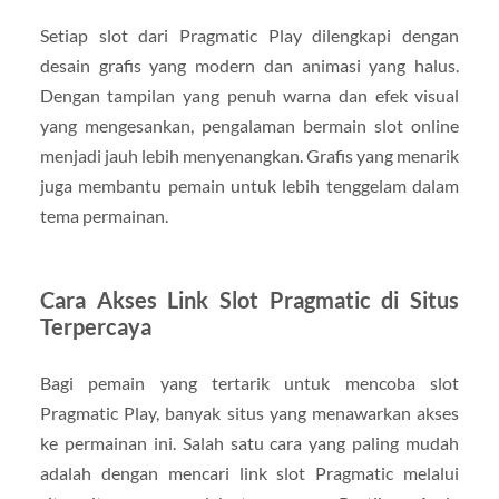
Setiap slot dari Pragmatic Play dilengkapi dengan
desain grafis yang modern dan animasi yang halus.
Dengan tampilan yang penuh warna dan efek visual
yang mengesankan, pengalaman bermain slot online
menjadi jauh lebih menyenangkan. Grafis yang menarik
juga membantu pemain untuk lebih tenggelam dalam
tema permainan.
Cara Akses Link Slot Pragmatic di Situs
Terpercaya
Bagi pemain yang tertarik untuk mencoba slot
Pragmatic Play, banyak situs yang menawarkan akses
ke permainan ini. Salah satu cara yang paling mudah
adalah dengan mencari link slot Pragmatic melalui