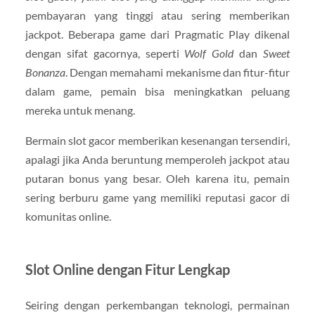
pembayaran yang tinggi atau sering memberikan
jackpot. Beberapa game dari Pragmatic Play dikenal
dengan sifat gacornya, seperti
Wolf Gold
dan
Sweet
Bonanza
. Dengan memahami mekanisme dan fitur-fitur
dalam game, pemain bisa meningkatkan peluang
mereka untuk menang.
Bermain slot gacor memberikan kesenangan tersendiri,
apalagi jika Anda beruntung memperoleh jackpot atau
putaran bonus yang besar. Oleh karena itu, pemain
sering berburu game yang memiliki reputasi gacor di
komunitas online.
Slot Online dengan Fitur Lengkap
Seiring dengan perkembangan teknologi, permainan