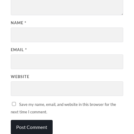
NAME
*
EMAIL
*
WEBSITE
Save my name, email, and website in this browser for the
next time I comment.