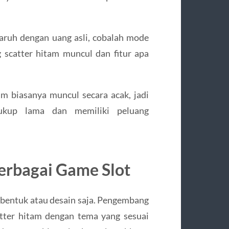
ruh dengan uang asli, cobalah mode
scatter hitam muncul dan fitur apa
am biasanya muncul secara acak, jadi
cukup lama dan memiliki peluang
Berbagai Game Slot
u bentuk atau desain saja. Pengembang
atter hitam dengan tema yang sesuai