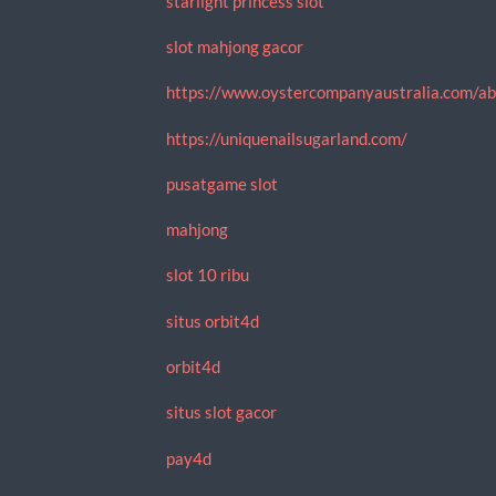
starlight princess slot
slot mahjong gacor
https://www.oystercompanyaustralia.com/ab
https://uniquenailsugarland.com/
pusatgame slot
mahjong
slot 10 ribu
situs orbit4d
orbit4d
situs slot gacor
pay4d