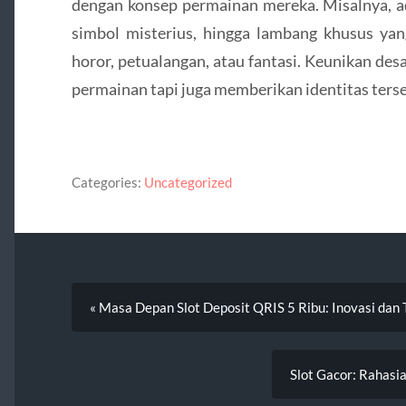
dengan konsep permainan mereka. Misalnya, a
simbol misterius, hingga lambang khusus ya
horor, petualangan, atau fantasi. Keunikan des
permainan tapi juga memberikan identitas terse
Categories:
Uncategorized
« Masa Depan Slot Deposit QRIS 5 Ribu: Inovasi dan
Slot Gacor: Rahasi