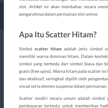
slot. Artikel ini akan membahas secara me
pengaruhnya dalam permainan slot online.
Apa Itu Scatter Hitam?
Simbol
scatter hitam
adalah jenis simbol s
memiliki warna dominan hitam. Dalam konteks 
simbol yang berbeda dari simbol biasa dan b
gratis (free spins). Warna hitam pada scatter i
dan eksklusif, seringkali dipilih oleh penge
visual serta elemen suspense dalam permainan.
Scatter sendiri secara umum adalah simbol 
pembayaran tertentu untuk memberikan hadia