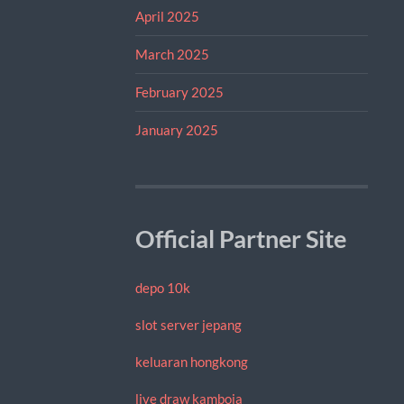
April 2025
March 2025
February 2025
January 2025
Official Partner Site
depo 10k
slot server jepang
keluaran hongkong
live draw kamboja