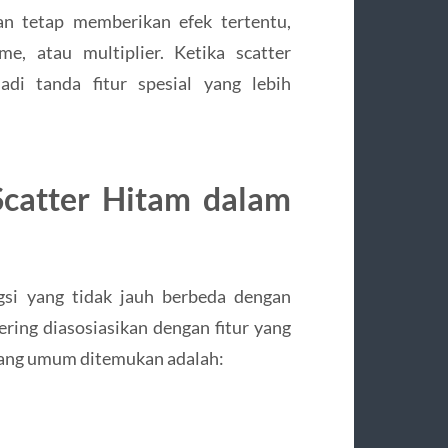
n tetap memberikan efek tertentu,
e, atau multiplier. Ketika scatter
di tanda fitur spesial yang lebih
Scatter Hitam dalam
gsi yang tidak jauh berbeda dengan
ing diasosiasikan dengan fitur yang
 yang umum ditemukan adalah: