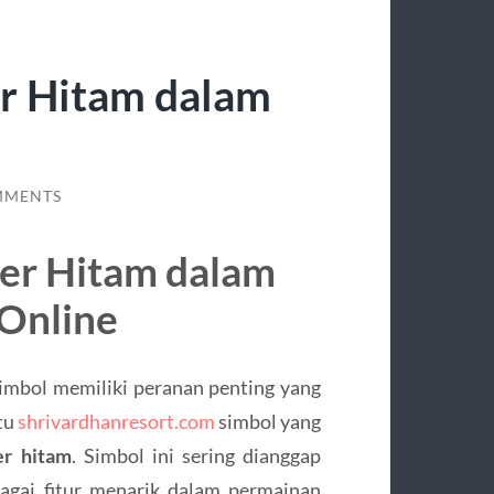
er Hitam dalam
MMENTS
ter Hitam dalam
 Online
simbol memiliki peranan penting yang
tu
shrivardhanresort.com
simbol yang
er hitam
. Simbol ini sering dianggap
ai fitur menarik dalam permainan