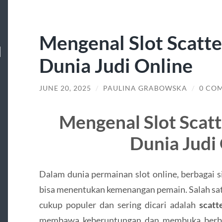
Mengenal Slot Scatt
M
Dunia Judi Online
JUNE 20, 2025
/
PAULINA GRABOWSKA
/
0 CO
Mengenal Slot Scat
Dunia Judi
Dalam dunia permainan slot online, berbagai 
bisa menentukan kemenangan pemain. Salah sa
cukup populer dan sering dicari adalah
scatt
membawa keberuntungan dan membuka berbag