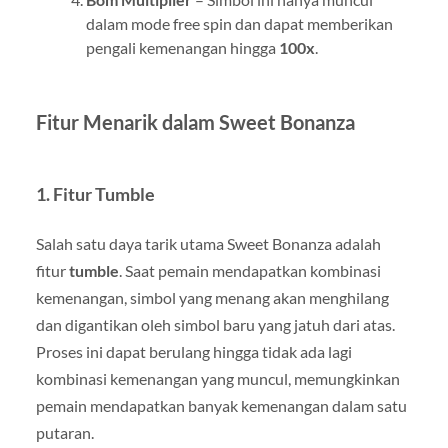
dalam mode free spin dan dapat memberikan
pengali kemenangan hingga
100x
.
Fitur Menarik dalam Sweet Bonanza
1.
Fitur Tumble
Salah satu daya tarik utama Sweet Bonanza adalah
fitur
tumble
. Saat pemain mendapatkan kombinasi
kemenangan, simbol yang menang akan menghilang
dan digantikan oleh simbol baru yang jatuh dari atas.
Proses ini dapat berulang hingga tidak ada lagi
kombinasi kemenangan yang muncul, memungkinkan
pemain mendapatkan banyak kemenangan dalam satu
putaran.