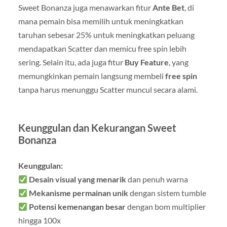
Sweet Bonanza juga menawarkan fitur
Ante Bet
, di
mana pemain bisa memilih untuk meningkatkan
taruhan sebesar 25% untuk meningkatkan peluang
mendapatkan Scatter dan memicu free spin lebih
sering. Selain itu, ada juga fitur
Buy Feature
, yang
memungkinkan pemain langsung membeli
free spin
tanpa harus menunggu Scatter muncul secara alami.
Keunggulan dan Kekurangan Sweet
Bonanza
Keunggulan:
Desain visual yang menarik
dan penuh warna
Mekanisme permainan unik
dengan sistem tumble
Potensi kemenangan besar
dengan bom multiplier
hingga 100x