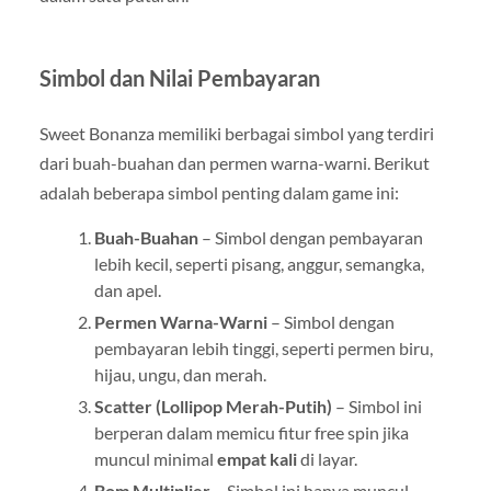
Simbol dan Nilai Pembayaran
Sweet Bonanza memiliki berbagai simbol yang terdiri
dari buah-buahan dan permen warna-warni. Berikut
adalah beberapa simbol penting dalam game ini:
Buah-Buahan
– Simbol dengan pembayaran
lebih kecil, seperti pisang, anggur, semangka,
dan apel.
Permen Warna-Warni
– Simbol dengan
pembayaran lebih tinggi, seperti permen biru,
hijau, ungu, dan merah.
Scatter (Lollipop Merah-Putih)
– Simbol ini
berperan dalam memicu fitur free spin jika
muncul minimal
empat kali
di layar.
Bom Multiplier
– Simbol ini hanya muncul