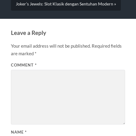
Joker’s Jewels: Slot Klasik dengan Sentuhan Modern »
Leave a Reply
Your email address will not be published.
Required fields
are marked
*
COMMENT
*
NAME
*