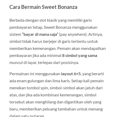
Cara Bermain Sweet Bonanza
Berbeda dengan slot klasik yang memiliki garis
pembayaran tetap, Sweet Bonanza menggunakan
sistem
“bayar di mana saja”
(pay anywhere). Artinya,
simbol tidak harus berjejer di garis tertentu untuk
memberikan kemenangan. Pemain akan mendapatkan
pembayaran jika ada minimal
8 simbol yang sama
muncul di layar, terlepas dari posisinya.
Permainan ini menggunakan
layout 6×5
, yang berarti
ada enam gulungan dan lima baris. Setiap kali pemain
menekan tombol spin, simbol-simbol akan jatuh dari
atas, dan jika ada kombinasi kemenangan, simbol
tersebut akan menghilang dan digantikan oleh yang
baru, memberikan peluang tambahan untuk menang
dalam satu putaran.