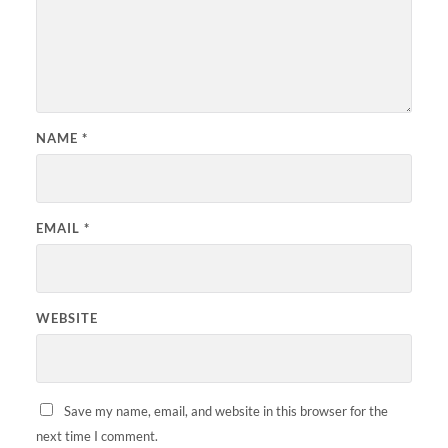
NAME
*
EMAIL
*
WEBSITE
Save my name, email, and website in this browser for the
next time I comment.