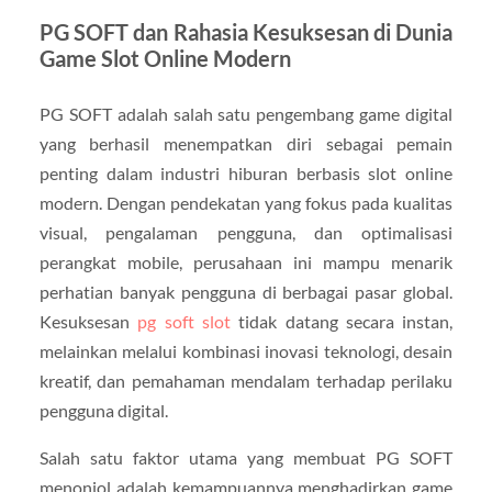
PG SOFT dan Rahasia Kesuksesan di Dunia
Game Slot Online Modern
PG SOFT
adalah salah satu pengembang game digital
yang berhasil menempatkan diri sebagai pemain
penting dalam industri hiburan berbasis slot online
modern. Dengan pendekatan yang fokus pada kualitas
visual, pengalaman pengguna, dan optimalisasi
perangkat mobile, perusahaan ini mampu menarik
perhatian banyak pengguna di berbagai pasar global.
Kesuksesan
pg soft slot
tidak datang secara instan,
melainkan melalui kombinasi inovasi teknologi, desain
kreatif, dan pemahaman mendalam terhadap perilaku
pengguna digital.
Salah satu faktor utama yang membuat PG SOFT
menonjol adalah kemampuannya menghadirkan game