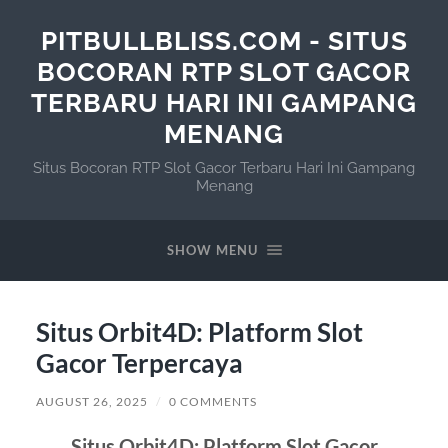
PITBULLBLISS.COM - SITUS
BOCORAN RTP SLOT GACOR
TERBARU HARI INI GAMPANG
MENANG
Situs Bocoran RTP Slot Gacor Terbaru Hari Ini Gampang
Menang
SHOW MENU
Situs Orbit4D: Platform Slot
Gacor Terpercaya
AUGUST 26, 2025
/
0 COMMENTS
Situs Orbit4D: Platform Slot Gacor