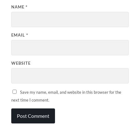
NAME
*
EMAIL
*
WEBSITE
Save my name, email, and website in this browser for the
next time I comment.