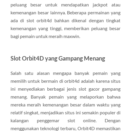
peluang besar untuk mendapatkan jackpot atau
kemenangan besar lainnya. Beberapa permainan yang
ada di slot orbit4d bahkan dikenal dengan tingkat
kemenangan yang tinggi, memberikan peluang besar
bagi pemain untuk meraih maxwin.
Slot Orbit4D yang Gampang Menang
Salah satu alasan mengapa banyak pemain yang
memilih untuk bermain di orbit4d adalah karena situs
ini menyediakan berbagai jenis slot gacor gampang
menang. Banyak pemain yang melaporkan bahwa
mereka meraih kemenangan besar dalam waktu yang
relatif singkat, menjadikan situs ini semakin populer di
kalangan penggemar slot online. Dengan
menggunakan teknologi terbaru, Orbit4D memastikan