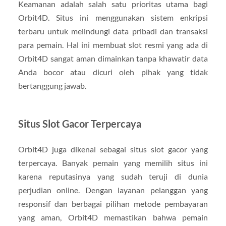
Keamanan adalah salah satu prioritas utama bagi
Orbit4D. Situs ini menggunakan sistem enkripsi
terbaru untuk melindungi data pribadi dan transaksi
para pemain. Hal ini membuat slot resmi yang ada di
Orbit4D sangat aman dimainkan tanpa khawatir data
Anda bocor atau dicuri oleh pihak yang tidak
bertanggung jawab.
Situs Slot Gacor Terpercaya
Orbit4D juga dikenal sebagai situs slot gacor yang
terpercaya. Banyak pemain yang memilih situs ini
karena reputasinya yang sudah teruji di dunia
perjudian online. Dengan layanan pelanggan yang
responsif dan berbagai pilihan metode pembayaran
yang aman, Orbit4D memastikan bahwa pemain