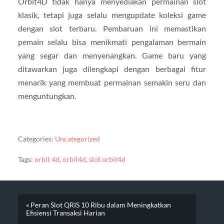
Orbit4D tidak hanya menyediakan permainan slot
klasik, tetapi juga selalu mengupdate koleksi game
dengan slot terbaru. Pembaruan ini memastikan
pemain selalu bisa menikmati pengalaman bermain
yang segar dan menyenangkan. Game baru yang
ditawarkan juga dilengkapi dengan berbagai fitur
menarik yang membuat permainan semakin seru dan
menguntungkan.
Categories:
Uncategorized
Tags:
orbit 4d
,
orbit4d
,
slot orbit4d
« Peran Slot QRIS 10 Ribu dalam Meningkatkan
Efisiensi Transaksi Harian