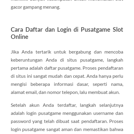
gacor gampang menang.
Cara Daftar dan Login di Pusatgame Slot
Online
Jika Anda tertarik untuk bergabung dan mencoba
keberuntungan Anda di situs pusatgame, langkah
pertama adalah daftar pusatgame. Proses pendaftaran
di situs ini sangat mudah dan cepat. Anda hanya perlu
mengisi beberapa informasi dasar, seperti nama,
alamat email, dan nomor telepon, lalu membuat akun.
Setelah akun Anda terdaftar, langkah selanjutnya
adalah login pusatgame menggunakan username dan
password yang telah dibuat saat pendaftaran. Proses
login pusatgame sangat aman dan memastikan bahwa