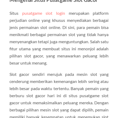
Situs
pusatgame slot login
merupakan platform
perjudian online yang khusus menyediakan berbagai
jenis permainan slot online. Di sini, para pemain bisa
menikmati berbagai permainan slot yang tidak hanya
menyenangkan tetapi juga menguntungkan. Salah satu
fitur utama yang membuat situs ini menonjol adalah
pilihan slot gacor, yang menawarkan peluang lebih
besar untuk menang.
Slot gacor sendiri merujuk pada mesin slot yang
cenderung memberikan kemenangan lebih sering atau
lebih besar pada waktu tertentu. Banyak pemain yang
berburu slot gacor hari ini di situs pusatgame slot
gacor untuk memaksimalkan peluang mereka. Dengan
berbagai pilihan mesin slot yang dapat dipilih, pemain
memiliki banyak kesempatan untuk menemukan slot