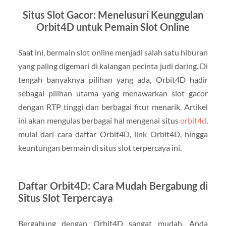
Situs Slot Gacor: Menelusuri Keunggulan
Orbit4D untuk Pemain Slot Online
Saat ini, bermain slot online menjadi salah satu hiburan
yang paling digemari di kalangan pecinta judi daring. Di
tengah banyaknya pilihan yang ada, Orbit4D hadir
sebagai pilihan utama yang menawarkan slot gacor
dengan RTP tinggi dan berbagai fitur menarik. Artikel
ini akan mengulas berbagai hal mengenai situs
orbit4d
,
mulai dari cara daftar Orbit4D, link Orbit4D, hingga
keuntungan bermain di situs slot terpercaya ini.
Daftar Orbit4D: Cara Mudah Bergabung di
Situs Slot Terpercaya
Bergabung dengan Orbit4D sangat mudah. Anda