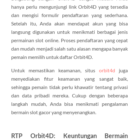
hanya perlu mengunjungi link Orbit4D yang tersedia
dan mengisi formulir pendaftaran yang sederhana.
Setelah itu, Anda akan mendapat akun yang bisa
langsung digunakan untuk menikmati berbagai jenis
permainan slot online. Proses pendaftaran yang cepat
dan mudah menjadi salah satu alasan mengapa banyak
pemain memilih untuk daftar Orbit4D.
Untuk memastikan keamanan, situs
orbit4d
juga
menyediakan fitur keamanan yang sangat baik,
sehingga pemain tidak perlu khawatir tentang privasi
dan data pribadi mereka. Cukup dengan beberapa
langkah mudah, Anda bisa menikmati pengalaman
bermain slot gacor yang menyenangkan.
RTP Orbit4D: Keuntungan Bermain