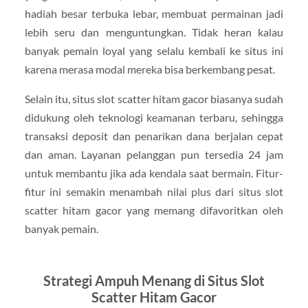
hadiah besar terbuka lebar, membuat permainan jadi
lebih seru dan menguntungkan. Tidak heran kalau
banyak pemain loyal yang selalu kembali ke situs ini
karena merasa modal mereka bisa berkembang pesat.
Selain itu, situs slot scatter hitam gacor biasanya sudah
didukung oleh teknologi keamanan terbaru, sehingga
transaksi deposit dan penarikan dana berjalan cepat
dan aman. Layanan pelanggan pun tersedia 24 jam
untuk membantu jika ada kendala saat bermain. Fitur-
fitur ini semakin menambah nilai plus dari situs slot
scatter hitam gacor yang memang difavoritkan oleh
banyak pemain.
Strategi Ampuh Menang di Situs Slot
Scatter Hitam Gacor