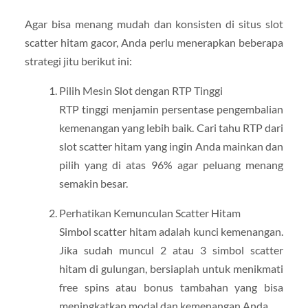
Agar bisa menang mudah dan konsisten di situs slot
scatter hitam gacor, Anda perlu menerapkan beberapa
strategi jitu berikut ini:
Pilih Mesin Slot dengan RTP Tinggi
RTP tinggi menjamin persentase pengembalian
kemenangan yang lebih baik. Cari tahu RTP dari
slot scatter hitam yang ingin Anda mainkan dan
pilih yang di atas 96% agar peluang menang
semakin besar.
Perhatikan Kemunculan Scatter Hitam
Simbol scatter hitam adalah kunci kemenangan.
Jika sudah muncul 2 atau 3 simbol scatter
hitam di gulungan, bersiaplah untuk menikmati
free spins atau bonus tambahan yang bisa
meningkatkan modal dan kemenangan Anda.