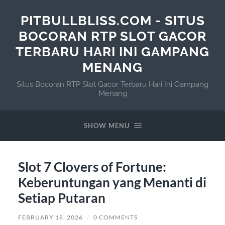
PITBULLBLISS.COM - SITUS
BOCORAN RTP SLOT GACOR
TERBARU HARI INI GAMPANG
MENANG
Situs Bocoran RTP Slot Gacor Terbaru Hari Ini Gampang
Menang
SHOW MENU
Slot 7 Clovers of Fortune:
Keberuntungan yang Menanti di
Setiap Putaran
FEBRUARY 18, 2026
/
0 COMMENTS