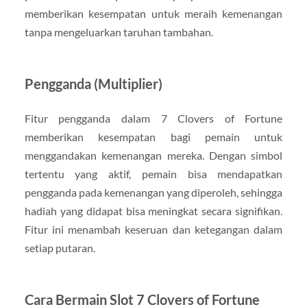
memberikan kesempatan untuk meraih kemenangan
tanpa mengeluarkan taruhan tambahan.
Pengganda (Multiplier)
Fitur pengganda dalam 7 Clovers of Fortune
memberikan kesempatan bagi pemain untuk
menggandakan kemenangan mereka. Dengan simbol
tertentu yang aktif, pemain bisa mendapatkan
pengganda pada kemenangan yang diperoleh, sehingga
hadiah yang didapat bisa meningkat secara signifikan.
Fitur ini menambah keseruan dan ketegangan dalam
setiap putaran.
Cara Bermain Slot 7 Clovers of Fortune