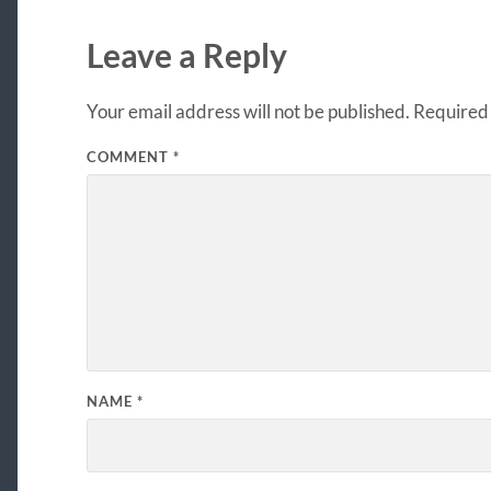
Leave a Reply
Your email address will not be published.
Required 
COMMENT
*
NAME
*