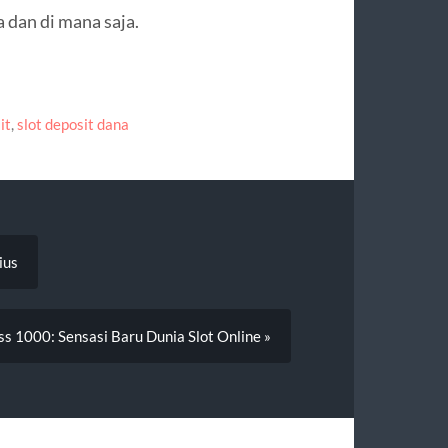
 dan di mana saja.
it
,
slot deposit dana
ius
ess 1000: Sensasi Baru Dunia Slot Online »