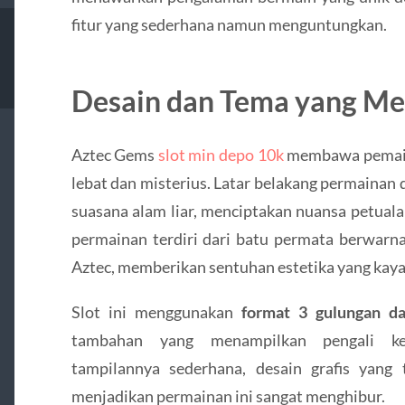
fitur yang sederhana namun menguntungkan.
Desain dan Tema yang Me
Aztec Gems
slot min depo 10k
membawa pemain 
lebat dan misterius. Latar belakang permainan
suasana alam liar, menciptakan nuansa petual
permainan terdiri dari batu permata berwarn
Aztec, memberikan sentuhan estetika yang kaya
Slot ini menggunakan
format 3 gulungan da
tambahan yang menampilkan pengali kem
tampilannya sederhana, desain grafis yang
menjadikan permainan ini sangat menghibur.