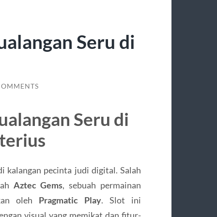
ualangan Seru di
COMMENTS
ualangan Seru di
terius
 kalangan pecinta judi digital. Salah
alah
Aztec Gems
, sebuah permainan
gkan oleh
Pragmatic Play
. Slot ini
gan visual yang memikat dan fitur-