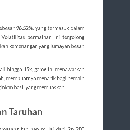
ebesar
96,52%
, yang termasuk dalam
Volatilitas permainan ini tergolong
atkan kemenangan yang lumayan besar,
ali hingga 15x, game ini menawarkan
iah, membuatnya menarik bagi pemain
inkan hasil yang memuaskan.
n Taruhan
masang taruhan mulai dari
Rp 200