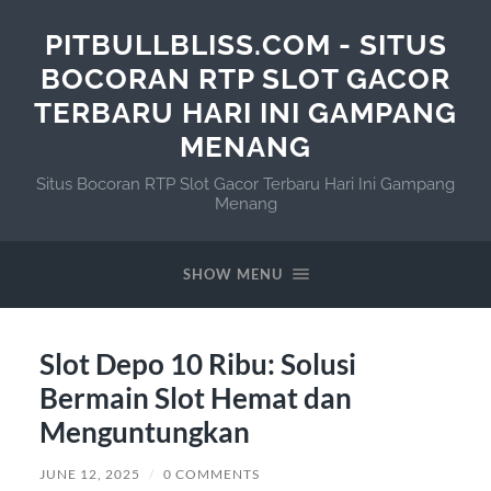
PITBULLBLISS.COM - SITUS
BOCORAN RTP SLOT GACOR
TERBARU HARI INI GAMPANG
MENANG
Situs Bocoran RTP Slot Gacor Terbaru Hari Ini Gampang
Menang
SHOW MENU
Slot Depo 10 Ribu: Solusi
Bermain Slot Hemat dan
Menguntungkan
JUNE 12, 2025
/
0 COMMENTS