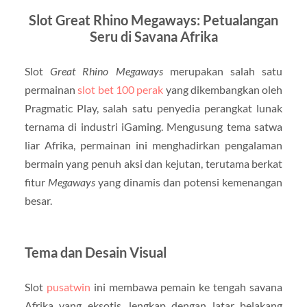
Slot Great Rhino Megaways: Petualangan
Seru di Savana Afrika
Slot
Great Rhino Megaways
merupakan salah satu
permainan
slot bet 100 perak
yang dikembangkan oleh
Pragmatic Play, salah satu penyedia perangkat lunak
ternama di industri iGaming. Mengusung tema satwa
liar Afrika, permainan ini menghadirkan pengalaman
bermain yang penuh aksi dan kejutan, terutama berkat
fitur
Megaways
yang dinamis dan potensi kemenangan
besar.
Tema dan Desain Visual
Slot
pusatwin
ini membawa pemain ke tengah savana
Afrika yang eksotis, lengkap dengan latar belakang