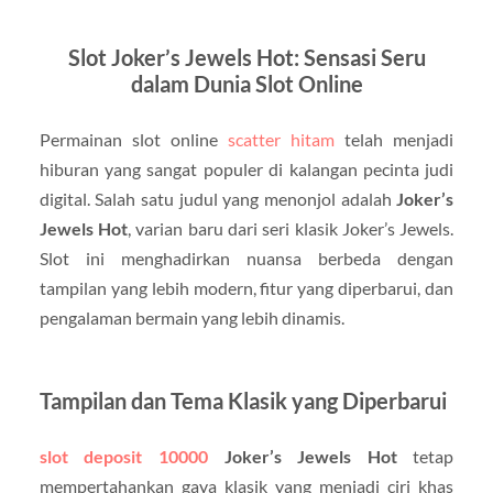
Slot Joker’s Jewels Hot: Sensasi Seru
dalam Dunia Slot Online
Permainan slot online
scatter hitam
telah menjadi
hiburan yang sangat populer di kalangan pecinta judi
digital. Salah satu judul yang menonjol adalah
Joker’s
Jewels Hot
, varian baru dari seri klasik Joker’s Jewels.
Slot ini menghadirkan nuansa berbeda dengan
tampilan yang lebih modern, fitur yang diperbarui, dan
pengalaman bermain yang lebih dinamis.
Tampilan dan Tema Klasik yang Diperbarui
slot deposit 10000
Joker’s Jewels Hot
tetap
mempertahankan gaya klasik yang menjadi ciri khas