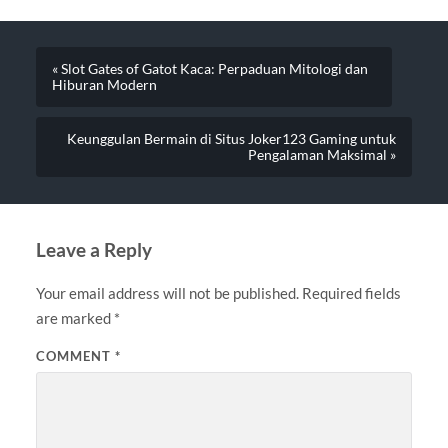
« Slot Gates of Gatot Kaca: Perpaduan Mitologi dan
Hiburan Modern
Keunggulan Bermain di Situs Joker123 Gaming untuk
Pengalaman Maksimal »
Leave a Reply
Your email address will not be published.
Required fields
are marked
*
COMMENT
*