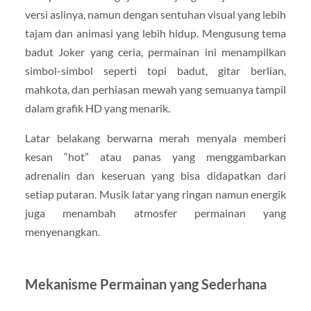
versi aslinya, namun dengan sentuhan visual yang lebih
tajam dan animasi yang lebih hidup. Mengusung tema
badut Joker yang ceria, permainan ini menampilkan
simbol-simbol seperti topi badut, gitar berlian,
mahkota, dan perhiasan mewah yang semuanya tampil
dalam grafik HD yang menarik.
Latar belakang berwarna merah menyala memberi
kesan “hot” atau panas yang menggambarkan
adrenalin dan keseruan yang bisa didapatkan dari
setiap putaran. Musik latar yang ringan namun energik
juga menambah atmosfer permainan yang
menyenangkan.
Mekanisme Permainan yang Sederhana