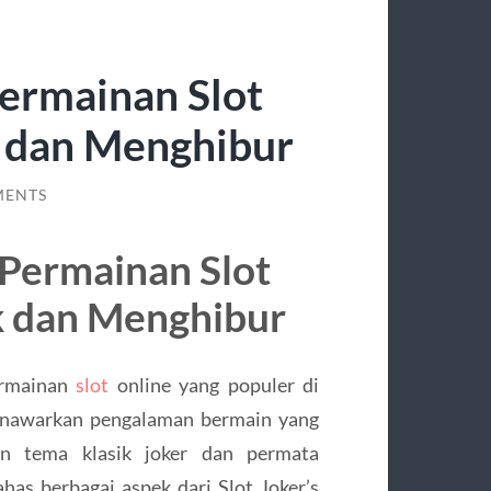
Permainan Slot
 dan Menghibur
MENTS
: Permainan Slot
k dan Menghibur
ermainan
slot
online yang populer di
menawarkan pengalaman bermain yang
n tema klasik joker dan permata
ahas berbagai aspek dari Slot Joker’s