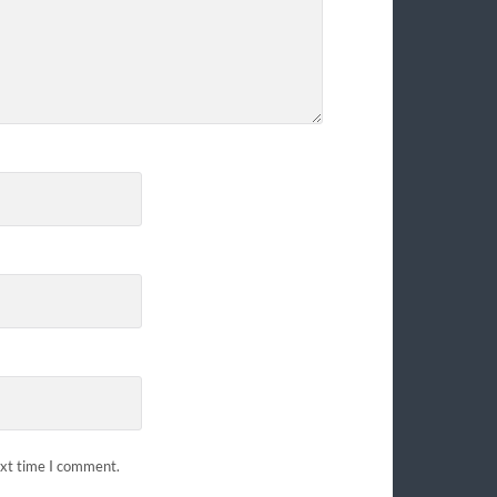
ext time I comment.