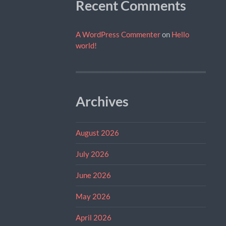
Recent Comments
A WordPress Commenter
on
Hello
world!
Archives
August 2026
July 2026
June 2026
May 2026
April 2026