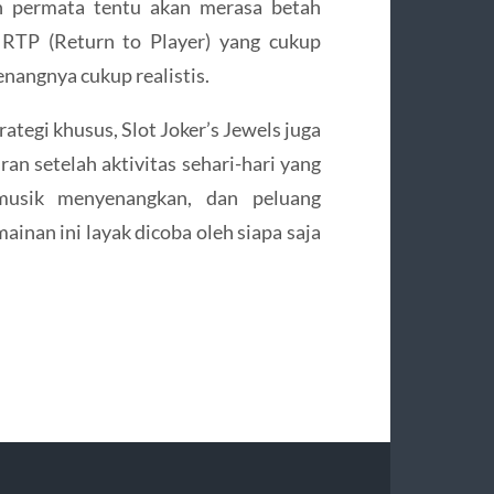
n permata tentu akan merasa betah
, RTP (Return to Player) yang cukup
angnya cukup realistis.
tegi khusus, Slot Joker’s Jewels juga
ran setelah aktivitas sehari-hari yang
 musik menyenangkan, dan peluang
inan ini layak dicoba oleh siapa saja