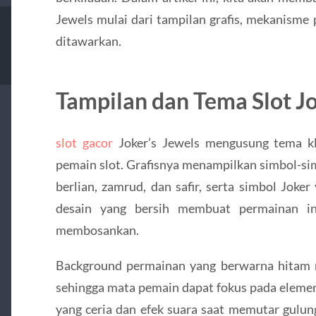
Jewels mulai dari tampilan grafis, mekanisme 
ditawarkan.
Tampilan dan Tema Slot Jo
slot gacor
Joker’s Jewels mengusung tema kl
pemain slot. Grafisnya menampilkan simbol-si
berlian, zamrud, dan safir, serta simbol Joke
desain yang bersih membuat permainan in
membosankan.
Background permainan yang berwarna hitam 
sehingga mata pemain dapat fokus pada elemen-
yang ceria dan efek suara saat memutar gulu