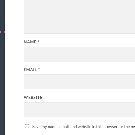
out
NAME
*
EMAIL
*
WEBSITE
Save my name, email, and website in this browser for the n