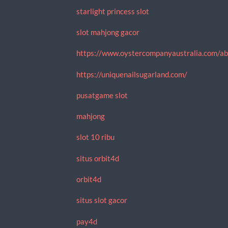
starlight princess slot
slot mahjong gacor
https://www.oystercompanyaustralia.com/ab
https://uniquenailsugarland.com/
pusatgame slot
mahjong
slot 10 ribu
situs orbit4d
orbit4d
situs slot gacor
pay4d