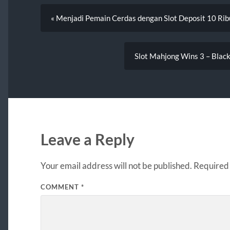
« Menjadi Pemain Cerdas dengan Slot Deposit 10 Rib
Slot Mahjong Wins 3 – Black 
Leave a Reply
Your email address will not be published.
Required 
COMMENT
*