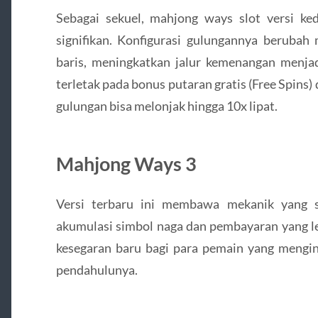
Sebagai sekuel, mahjong ways slot versi k
signifikan. Konfigurasi gulungannya berubah
baris, meningkatkan jalur kemenangan menja
terletak pada bonus putaran gratis (Free Spins) 
gulungan bisa melonjak hingga 10x lipat.
Mahjong Ways 3
Versi terbaru ini membawa mekanik yang s
akumulasi simbol naga dan pembayaran yang l
kesegaran baru bagi para pemain yang mengin
pendahulunya.