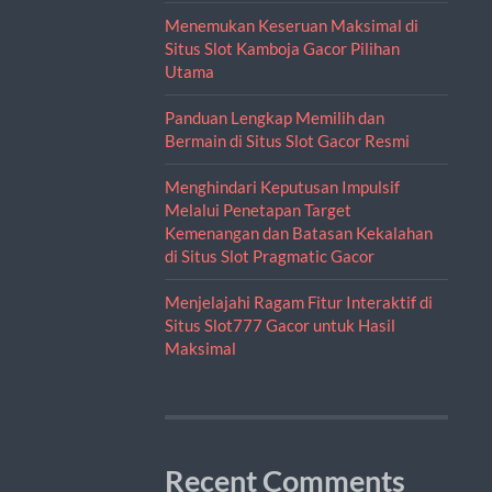
Menemukan Keseruan Maksimal di
Situs Slot Kamboja Gacor Pilihan
Utama
Panduan Lengkap Memilih dan
Bermain di Situs Slot Gacor Resmi
Menghindari Keputusan Impulsif
Melalui Penetapan Target
Kemenangan dan Batasan Kekalahan
di Situs Slot Pragmatic Gacor
Menjelajahi Ragam Fitur Interaktif di
Situs Slot777 Gacor untuk Hasil
Maksimal
Recent Comments