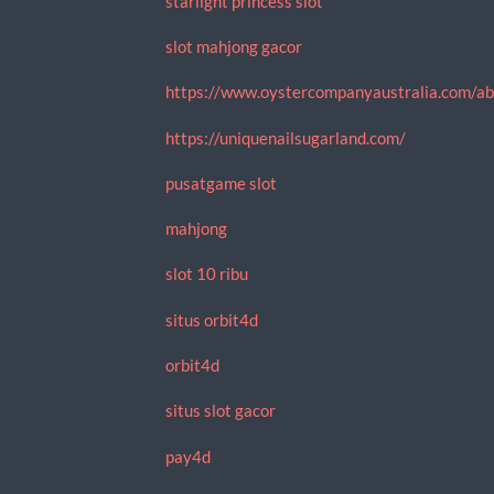
starlight princess slot
slot mahjong gacor
https://www.oystercompanyaustralia.com/ab
https://uniquenailsugarland.com/
pusatgame slot
mahjong
slot 10 ribu
situs orbit4d
orbit4d
situs slot gacor
pay4d