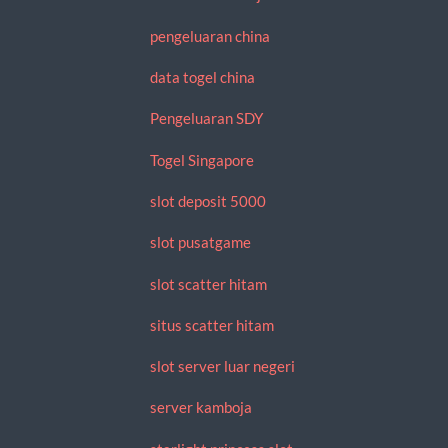
pengeluaran china
data togel china
Pengeluaran SDY
Togel Singapore
slot deposit 5000
slot pusatgame
slot scatter hitam
situs scatter hitam
slot server luar negeri
server kamboja