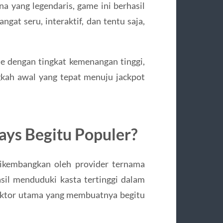
a yang legendaris, game ini berhasil
gat seru, interaktif, dan tentu saja,
e dengan tingkat kemenangan tinggi,
gkah awal yang tepat menuju jackpot
ys Begitu Populer?
Dikembangkan oleh provider ternama
asil menduduki kasta tertinggi dalam
 faktor utama yang membuatnya begitu