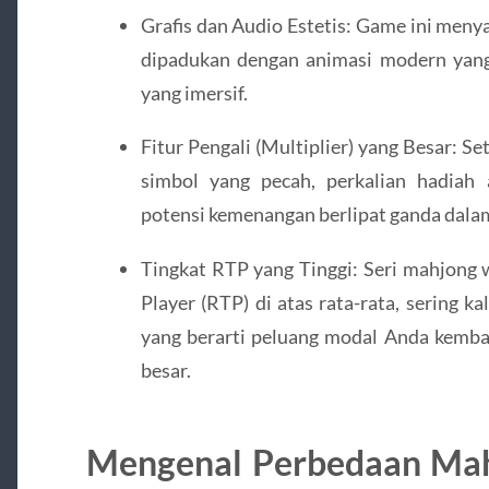
Grafis dan Audio Estetis: Game ini menya
dipadukan dengan animasi modern yang
yang imersif.
Fitur Pengali (Multiplier) yang Besar: 
simbol yang pecah, perkalian hadiah
potensi kemenangan berlipat ganda dalam
Tingkat RTP yang Tinggi: Seri mahjong w
Player (RTP) di atas rata-rata, sering 
yang berarti peluang modal Anda kembal
besar.
Mengenal Perbedaan Mah