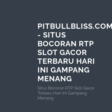
PITBULLBLISS.CO
- SITUS
BOCORAN RTP
SLOT GACOR
TERBARU HARI
INI GAMPANG
MENANG
Situs Bocoran RTP Slot Gacor
Terbaru Hari Ini Gampang
Menang