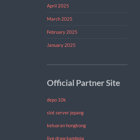
April 2025
March 2025
February 2025
January 2025
Official Partner Site
depo 10k
slot server jepang
keluaran hongkong
live draw kamboja