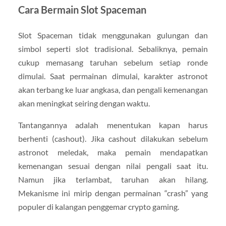
Cara Bermain Slot Spaceman
Slot Spaceman tidak menggunakan gulungan dan
simbol seperti slot tradisional. Sebaliknya, pemain
cukup memasang taruhan sebelum setiap ronde
dimulai. Saat permainan dimulai, karakter astronot
akan terbang ke luar angkasa, dan pengali kemenangan
akan meningkat seiring dengan waktu.
Tantangannya adalah menentukan kapan harus
berhenti (cashout). Jika cashout dilakukan sebelum
astronot meledak, maka pemain mendapatkan
kemenangan sesuai dengan nilai pengali saat itu.
Namun jika terlambat, taruhan akan hilang.
Mekanisme ini mirip dengan permainan “crash” yang
populer di kalangan penggemar crypto gaming.