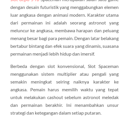
dengan desain futuristik yang menggabungkan elemen
luar angkasa dengan animasi modern. Karakter utama
dari permainan ini adalah seorang astronot yang
meluncur ke angkasa, membawa harapan dan peluang
menang besar bagi para pemain. Dengan latar belakang
bertabur bintang dan efek suara yang dinamis, suasana
permainan menjadi lebih hidup dan imersif.
Berbeda dengan slot konvensional, Slot Spaceman
menggunakan sistem multiplier atau pengali yang
semakin meningkat seiring naiknya karakter ke
angkasa. Pemain harus memilih waktu yang tepat
untuk melakukan cashout sebelum astronot meledak
dan permainan berakhir. Ini menambahkan unsur
strategi dan ketegangan dalam setiap putaran.