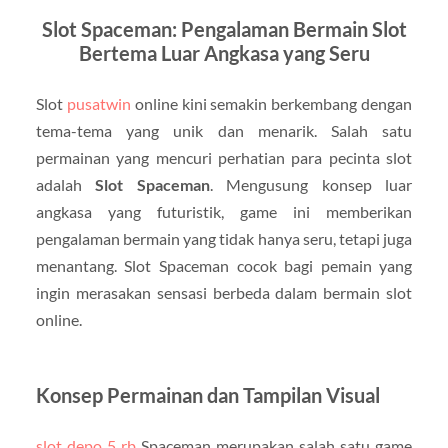
Slot Spaceman: Pengalaman Bermain Slot
Bertema Luar Angkasa yang Seru
Slot
pusatwin
online kini semakin berkembang dengan
tema-tema yang unik dan menarik. Salah satu
permainan yang mencuri perhatian para pecinta slot
adalah
Slot Spaceman
. Mengusung konsep luar
angkasa yang futuristik, game ini memberikan
pengalaman bermain yang tidak hanya seru, tetapi juga
menantang. Slot Spaceman cocok bagi pemain yang
ingin merasakan sensasi berbeda dalam bermain slot
online.
Konsep Permainan dan Tampilan Visual
slot depo 5 rb
Spaceman merupakan salah satu game