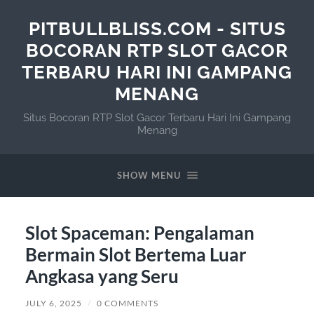
PITBULLBLISS.COM - SITUS
BOCORAN RTP SLOT GACOR
TERBARU HARI INI GAMPANG
MENANG
Situs Bocoran RTP Slot Gacor Terbaru Hari Ini Gampang
Menang
SHOW MENU
Slot Spaceman: Pengalaman
Bermain Slot Bertema Luar
Angkasa yang Seru
JULY 6, 2025
/
0 COMMENTS