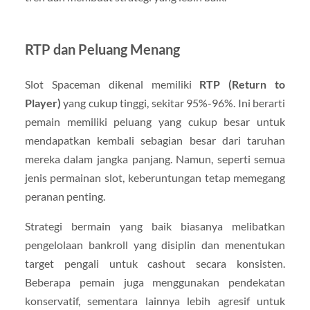
RTP dan Peluang Menang
Slot Spaceman dikenal memiliki
RTP (Return to
Player)
yang cukup tinggi, sekitar 95%-96%. Ini berarti
pemain memiliki peluang yang cukup besar untuk
mendapatkan kembali sebagian besar dari taruhan
mereka dalam jangka panjang. Namun, seperti semua
jenis permainan slot, keberuntungan tetap memegang
peranan penting.
Strategi bermain yang baik biasanya melibatkan
pengelolaan bankroll yang disiplin dan menentukan
target pengali untuk cashout secara konsisten.
Beberapa pemain juga menggunakan pendekatan
konservatif, sementara lainnya lebih agresif untuk