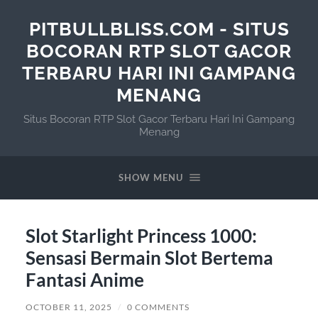
PITBULLBLISS.COM - SITUS
BOCORAN RTP SLOT GACOR
TERBARU HARI INI GAMPANG
MENANG
Situs Bocoran RTP Slot Gacor Terbaru Hari Ini Gampang
Menang
SHOW MENU
Slot Starlight Princess 1000:
Sensasi Bermain Slot Bertema
Fantasi Anime
OCTOBER 11, 2025
/
0 COMMENTS