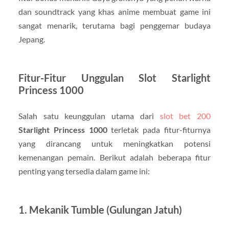
dan soundtrack yang khas anime membuat game ini
sangat menarik, terutama bagi penggemar budaya
Jepang.
Fitur-Fitur Unggulan Slot Starlight
Princess 1000
Salah satu keunggulan utama dari
slot bet 200
Starlight Princess 1000
terletak pada fitur-fiturnya
yang dirancang untuk meningkatkan potensi
kemenangan pemain. Berikut adalah beberapa fitur
penting yang tersedia dalam game ini:
1. Mekanik Tumble (Gulungan Jatuh)