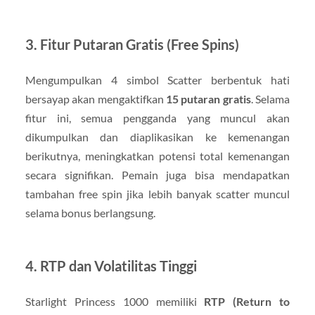
3. Fitur Putaran Gratis (Free Spins)
Mengumpulkan 4 simbol Scatter berbentuk hati
bersayap akan mengaktifkan
15 putaran gratis
. Selama
fitur ini, semua pengganda yang muncul akan
dikumpulkan dan diaplikasikan ke kemenangan
berikutnya, meningkatkan potensi total kemenangan
secara signifikan. Pemain juga bisa mendapatkan
tambahan free spin jika lebih banyak scatter muncul
selama bonus berlangsung.
4. RTP dan Volatilitas Tinggi
Starlight Princess 1000 memiliki
RTP (Return to