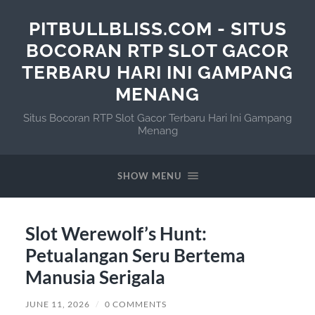
PITBULLBLISS.COM - SITUS
BOCORAN RTP SLOT GACOR
TERBARU HARI INI GAMPANG
MENANG
Situs Bocoran RTP Slot Gacor Terbaru Hari Ini Gampang
Menang
SHOW MENU
Slot Werewolf’s Hunt:
Petualangan Seru Bertema
Manusia Serigala
JUNE 11, 2026
/
0 COMMENTS