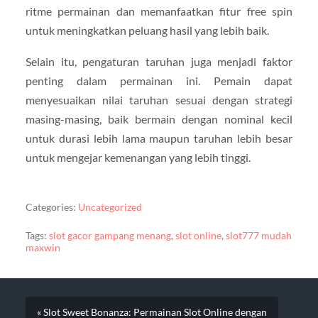
ritme permainan dan memanfaatkan fitur free spin
untuk meningkatkan peluang hasil yang lebih baik.
Selain itu, pengaturan taruhan juga menjadi faktor
penting dalam permainan ini. Pemain dapat
menyesuaikan nilai taruhan sesuai dengan strategi
masing-masing, baik bermain dengan nominal kecil
untuk durasi lebih lama maupun taruhan lebih besar
untuk mengejar kemenangan yang lebih tinggi.
Categories:
Uncategorized
Tags:
slot gacor gampang menang
,
slot online
,
slot777 mudah
maxwin
« Slot Sweet Bonanza: Permainan Slot Online dengan