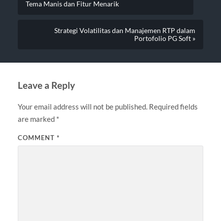
Tema Manis dan Fitur Menarik
Strategi Volatilitas dan Manajemen RTP dalam
Portofolio PG Soft »
Leave a Reply
Your email address will not be published.
Required fields
are marked
*
COMMENT
*