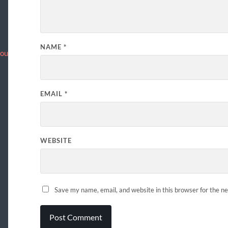
NAME
*
out
EMAIL
*
WEBSITE
Save my name, email, and website in this browser for the n