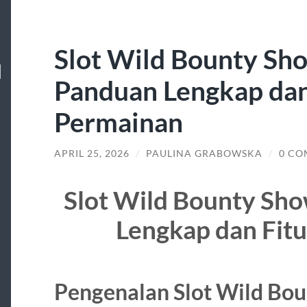
Slot Wild Bounty S
M
Panduan Lengkap dan
Permainan
APRIL 25, 2026
/
PAULINA GRABOWSKA
/
0 CO
Slot Wild Bounty Sh
Lengkap dan Fit
Pengenalan Slot Wild B