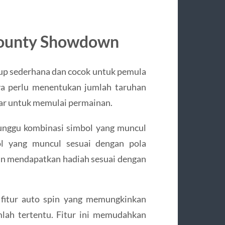
Bounty Showdown
p sederhana dan cocok untuk pemula
a perlu menentukan jumlah taruhan
ar untuk memulai permainan.
unggu kombinasi simbol yang muncul
bol yang muncul sesuai dengan pola
n mendapatkan hadiah sesuai dengan
 fitur auto spin yang memungkinkan
lah tertentu. Fitur ini memudahkan