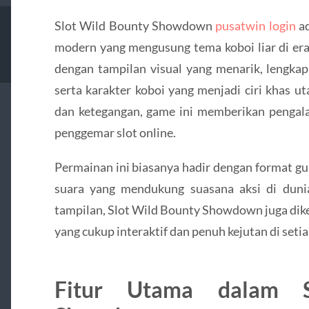
Slot Wild Bounty Showdown
pusatwin login
ad
modern yang mengusung tema koboi liar di era
dengan tampilan visual yang menarik, lengkap 
serta karakter koboi yang menjadi ciri khas 
dan ketegangan, game ini memberikan pengala
penggemar slot online.
Permainan ini biasanya hadir dengan format gul
suara yang mendukung suasana aksi di duni
tampilan, Slot Wild Bounty Showdown juga di
yang cukup interaktif dan penuh kejutan di seti
Fitur Utama dalam S