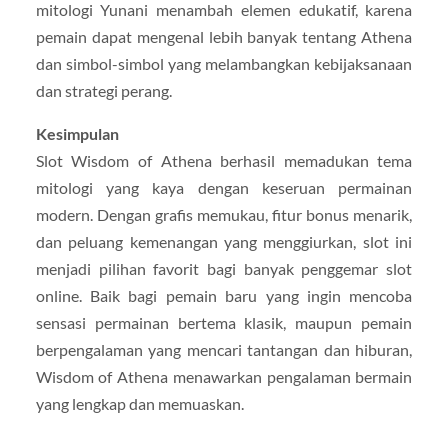
mitologi Yunani menambah elemen edukatif, karena
pemain dapat mengenal lebih banyak tentang Athena
dan simbol-simbol yang melambangkan kebijaksanaan
dan strategi perang.
Kesimpulan
Slot Wisdom of Athena berhasil memadukan tema
mitologi yang kaya dengan keseruan permainan
modern. Dengan grafis memukau, fitur bonus menarik,
dan peluang kemenangan yang menggiurkan, slot ini
menjadi pilihan favorit bagi banyak penggemar slot
online. Baik bagi pemain baru yang ingin mencoba
sensasi permainan bertema klasik, maupun pemain
berpengalaman yang mencari tantangan dan hiburan,
Wisdom of Athena menawarkan pengalaman bermain
yang lengkap dan memuaskan.