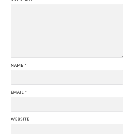
NAME
*
EMAIL
*
WEBSITE