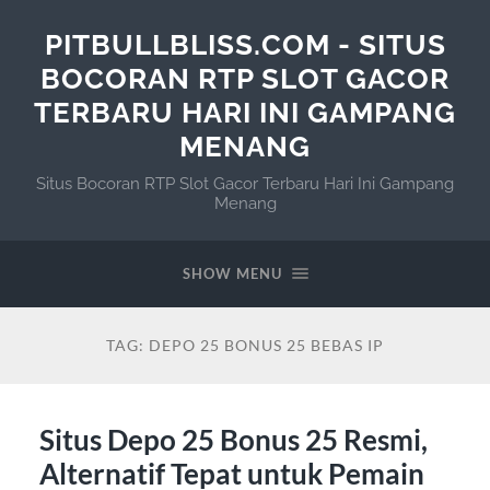
PITBULLBLISS.COM - SITUS
BOCORAN RTP SLOT GACOR
TERBARU HARI INI GAMPANG
MENANG
Situs Bocoran RTP Slot Gacor Terbaru Hari Ini Gampang
Menang
SHOW MENU
TAG:
DEPO 25 BONUS 25 BEBAS IP
Situs Depo 25 Bonus 25 Resmi,
Alternatif Tepat untuk Pemain