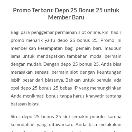
Promo Terbaru: Depo 25 Bonus 25 untuk
Member Baru
Bagi para penggemar permainan slot online, kini hadir
promo menarik yaitu depo 25 bonus 25. Promo ini
memberikan kesempatan bagi pemain baru maupun
lama untuk mendapatkan tambahan modal bermain
dengan mudah. Dengan depo 25 bonus 25, Anda bisa
merasakan sensasi bermain slot dengan keuntungan
lebih besar dari biasanya. Bahkan untuk pemula, ada
opsi depo 25 bonus 25 bebas IP yang memungkinkan
Anda menikmati bonus tanpa harus khawatir tentang
batasan lokasi.
Situs depo 25 bonus 25 kini semakin populer karena
kemudahan yang ditawarkan. Anda bisa melakukan