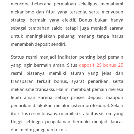
mencoba beberapa permainan sekaligus, memahami
mekanisme dan fitur yang tersedia, serta menyusun
strategi bermain yang efektif. Bonus bukan hanya
sebagai tambahan saldo, tetapi juga menjadi sarana
untuk meningkatkan peluang menang tanpa harus
menambah deposit sendiri.
Status resmi menjadi indikator penting bagi pemain
yang ingin bermain aman. Situs
deposit 25 bonus 25
resmi biasanya memiliki aturan yang jelas dan
transparan terkait bonus, syarat penarikan, serta
mekanisme transaksi. Hal ini membuat pemain merasa
lebih aman karena setiap proses deposit maupun
penarikan dilakukan melalui sistem profesional. Selain
itu, situs resmi biasanya memiliki stabilitas sistem yang
tinggi sehingga pengalaman bermain menjadi lancar
dan minim gangguan teknis.