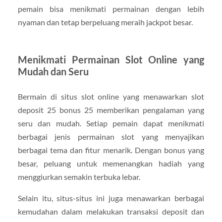
pemain bisa menikmati permainan dengan lebih
nyaman dan tetap berpeluang meraih jackpot besar.
Menikmati Permainan Slot Online yang
Mudah dan Seru
Bermain di situs slot online yang menawarkan slot
deposit 25 bonus 25 memberikan pengalaman yang
seru dan mudah. Setiap pemain dapat menikmati
berbagai jenis permainan slot yang menyajikan
berbagai tema dan fitur menarik. Dengan bonus yang
besar, peluang untuk memenangkan hadiah yang
menggiurkan semakin terbuka lebar.
Selain itu, situs-situs ini juga menawarkan berbagai
kemudahan dalam melakukan transaksi deposit dan