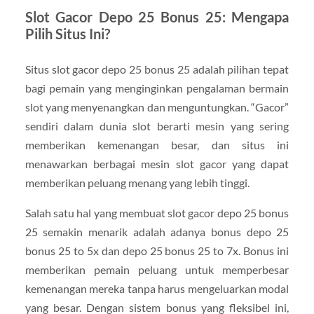
Slot Gacor Depo 25 Bonus 25: Mengapa
Pilih Situs Ini?
Situs slot gacor depo 25 bonus 25 adalah pilihan tepat
bagi pemain yang menginginkan pengalaman bermain
slot yang menyenangkan dan menguntungkan. “Gacor”
sendiri dalam dunia slot berarti mesin yang sering
memberikan kemenangan besar, dan situs ini
menawarkan berbagai mesin slot gacor yang dapat
memberikan peluang menang yang lebih tinggi.
Salah satu hal yang membuat slot gacor depo 25 bonus
25 semakin menarik adalah adanya bonus depo 25
bonus 25 to 5x dan depo 25 bonus 25 to 7x. Bonus ini
memberikan pemain peluang untuk memperbesar
kemenangan mereka tanpa harus mengeluarkan modal
yang besar. Dengan sistem bonus yang fleksibel ini,