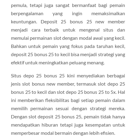
pemula, tetapi juga sangat bermanfaat bagi pemain
berpengalaman yang ingin memaksimalkan
keuntungan. Deposit 25 bonus 25 new member
menjadi cara terbaik untuk mengenal situs dan
memulai permainan slot dengan modal awal yang kecil.
Bahkan untuk pemain yang fokus pada taruhan kecil,
deposit 25 bonus 25 to kecil bisa menjadi strategi yang
efektif untuk meningkatkan peluang menang.
Situs depo 25 bonus 25 kini menyediakan berbagai
jenis slot bonus new member, termasuk slot depo 25
bonus 25 to kecil dan slot depo 25 bonus 25 to 5x. Hal
ini memberikan fleksibilitas bagi setiap pemain dalam
memilih permainan sesuai dengan strategi mereka.
Dengan slot deposit 25 bonus 25, pemain tidak hanya
mendapatkan hiburan tetapi juga kesempatan untuk
memperbesar modal bermain dengan lebih efisien.