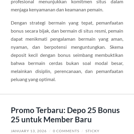
profesional menunjukkan komitmen situs dalam
menjaga kenyamanan dan keamanan pemain.
Dengan strategi bermain yang tepat, pemanfaatan
bonus secara bijak, dan bermain di situs resmi, pemain
dapat menikmati pengalaman bermain yang aman,
nyaman, dan berpotensi menguntungkan. Skema
deposit kecil dengan bonus seimbang membuktikan
bahwa bermain cerdas bukan soal modal besar,
melainkan disiplin, perencanaan, dan pemanfaatan
peluang yang optimal.
Promo Terbaru: Depo 25 Bonus
25 untuk Member Baru
JANUARY 13, 2026
/
0 COMMENTS
/
STICKY