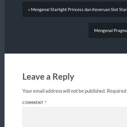
« Mengenal Starlight Princess dan Keseruan Slot Star
Mengenal Pragmat
Leave a Reply
Your email address will not be published.
Required 
COMMENT
*