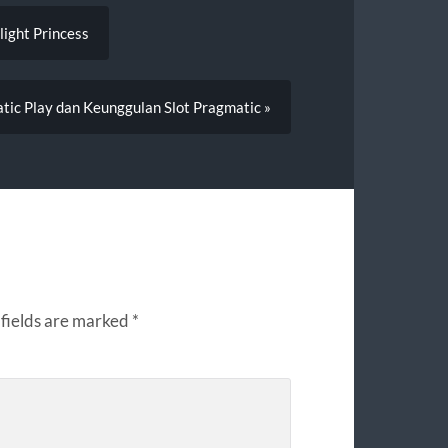
light Princess
ic Play dan Keunggulan Slot Pragmatic »
fields are marked
*