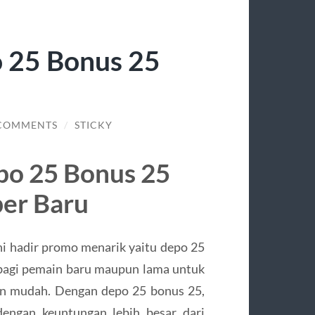
 25 Bonus 25
 COMMENTS
/
STICKY
po 25 Bonus 25
er Baru
ni hadir promo menarik yaitu depo 25
bagi pemain baru maupun lama untuk
n mudah. Dengan depo 25 bonus 25,
dengan keuntungan lebih besar dari