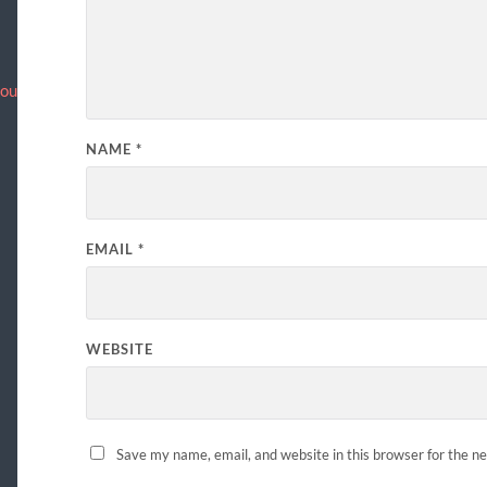
out
NAME
*
EMAIL
*
WEBSITE
Save my name, email, and website in this browser for the n