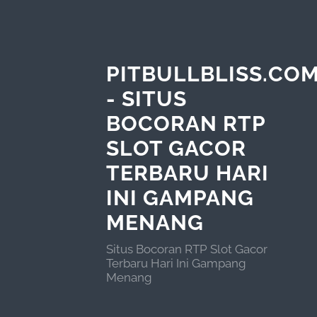
PITBULLBLISS.CO
- SITUS
BOCORAN RTP
SLOT GACOR
TERBARU HARI
INI GAMPANG
MENANG
Situs Bocoran RTP Slot Gacor
Terbaru Hari Ini Gampang
Menang