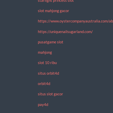
starlight princess slot
slot mahjong gacor
https://www.oystercompanyaustralia.com/ab
https://uniquenailsugarland.com/
pusatgame slot
mahjong
slot 10 ribu
situs orbit4d
orbit4d
situs slot gacor
pay4d