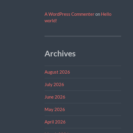
A WordPress Commenter
on
Hello
world!
Archives
August 2026
July 2026
June 2026
May 2026
April 2026