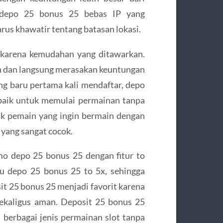
 depo 25 bonus 25 bebas IP yang
s khawatir tentang batasan lokasi.
 karena kemudahan yang ditawarkan.
n dan langsung merasakan keuntungan
ng baru pertama kali mendaftar, depo
baik untuk memulai permainan tanpa
k pemain yang ingin bermain dengan
l yang sangat cocok.
mo depo 25 bonus 25 dengan fitur to
u depo 25 bonus 25 to 5x, sehingga
t 25 bonus 25 menjadi favorit karena
ekaligus aman. Deposit 25 bonus 25
i berbagai jenis permainan slot tanpa