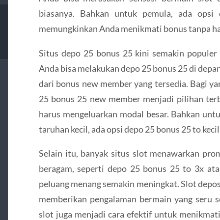
biasanya. Bahkan untuk pemula, ada opsi
memungkinkan Anda menikmati bonus tanpa haru
Situs depo 25 bonus 25 kini semakin populer
Anda bisa melakukan depo 25 bonus 25 di depa
dari bonus new member yang tersedia. Bagi ya
25 bonus 25 new member menjadi pilihan ter
harus mengeluarkan modal besar. Bahkan untu
taruhan kecil, ada opsi depo 25 bonus 25 to keci
Selain itu, banyak situs slot menawarkan pro
beragam, seperti depo 25 bonus 25 to 3x ata
peluang menang semakin meningkat. Slot deposi
memberikan pengalaman bermain yang seru s
slot juga menjadi cara efektif untuk menikmat