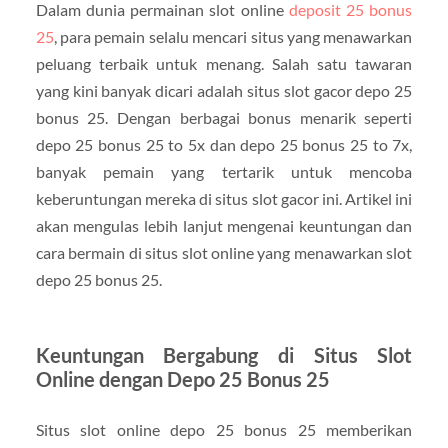
Dalam dunia permainan slot online
deposit 25 bonus
25
, para pemain selalu mencari situs yang menawarkan
peluang terbaik untuk menang. Salah satu tawaran
yang kini banyak dicari adalah situs slot gacor depo 25
bonus 25. Dengan berbagai bonus menarik seperti
depo 25 bonus 25 to 5x dan depo 25 bonus 25 to 7x,
banyak pemain yang tertarik untuk mencoba
keberuntungan mereka di situs slot gacor ini. Artikel ini
akan mengulas lebih lanjut mengenai keuntungan dan
cara bermain di situs slot online yang menawarkan slot
depo 25 bonus 25.
Keuntungan Bergabung di Situs Slot
Online dengan Depo 25 Bonus 25
Situs slot online depo 25 bonus 25 memberikan