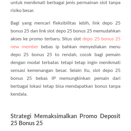
untuk menikmati berbagai jenis permainan slot tanpa
risiko besar.
Bagi yang mencari fleksibilitas lebih, link depo 25
bonus 25 dan link slot depo 25 bonus 25 memudahkan
akses ke promo terbaru. Situs slot
depo 25 bonus 25
new member
bebas ip bahkan menyediakan menu
depo 25 bonus 25 to rendah, cocok bagi pemain
dengan modal terbatas tetapi tetap ingin menikmati
sensasi kemenangan besar. Selain itu, slot depo 25
bonus 25 bebas IP memungkinkan pemain dari
berbagai lokasi tetap bisa mendapatkan bonus tanpa
kendala.
Strategi Memaksimalkan Promo Deposit
25 Bonus 25